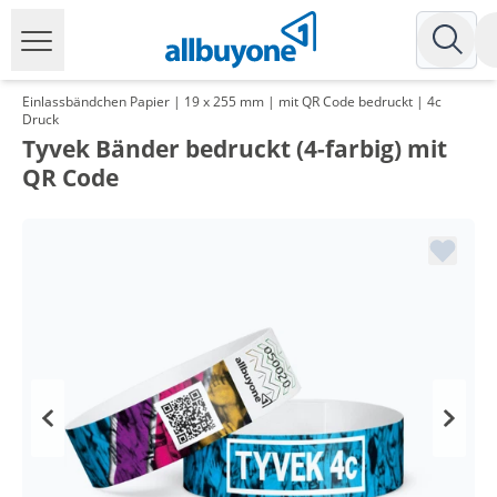
Einlassbändchen Papier | 19 x 255 mm | mit QR Code bedruckt | 4c
Druck
Tyvek Bänder bedruckt (4-farbig) mit
QR Code
Menge
Preis
*
ab 5 Pack
14,99 €
0,15 €*/1Stück
*
ab 10 Pack
12,26 €
0,12 €*/1Stück