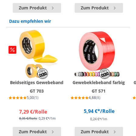
Zum Produkt
Zum Produkt
Dazu empfehlen wir
Beidseitiges Gewebeband
Gewebeklebeband farbig
GT 703
GT 571
5,00
(5)
4,88
(8)
5,94 €*
/Rolle
7,29 €
/Rolle
8,35 €
/Rolle
0,29 €*/1m
0,24 €*/1m
Zum Produkt
Zum Produkt