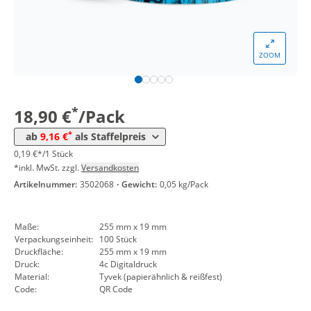
*
ab 30 Pack
10,95 €
0,11 €*/1Stück
*
ab 50 Pack
10,47 €
0,10 €*/1Stück
ZOOM
*
ab 100 Pack
9,76 €
0,10 €*/1Stück
*
ab 300 Pack
9,16 €
0,09 €*/1Stück
*
18,90 €
/Pack
*
ab
9,16 €
als Staffelpreis
0,19 €*/1 Stück
*inkl. MwSt. zzgl.
Versandkosten
Artikelnummer:
3502068
·
Gewicht:
0,05 kg/Pack
Maße:
255 mm x 19 mm
Verpackungseinheit:
100 Stück
Druckfläche:
255 mm x 19 mm
Druck:
4c Digitaldruck
Material:
Tyvek (papierähnlich & reißfest)
Code:
QR Code