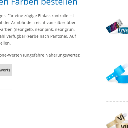
en Farben bestellen
r. Für eine zügige Einlasskontrolle ist
hl der Armbänder reicht von silber über
 Farben (neongelb, neonpink, neongrün,
ahl verfügbar (Farbe nach Pantone). Auf
ellen.
tone-Werten (ungefähre Näherungswerte):
wert)