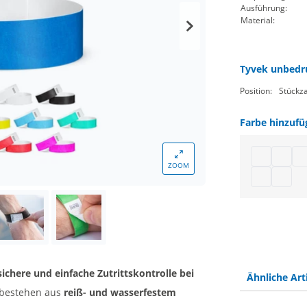
Ausführung:
Material:
Tyvek unbedru
Position:
Stückza
Farbe hinzufü
Tyvek Bänd
Tyvek 
Ein
ZOOM
Tyvekband 
Tyvekb
ichere und einfache Zutrittskontrolle bei
Ähnliche Art
bestehen aus
reiß- und wasserfestem