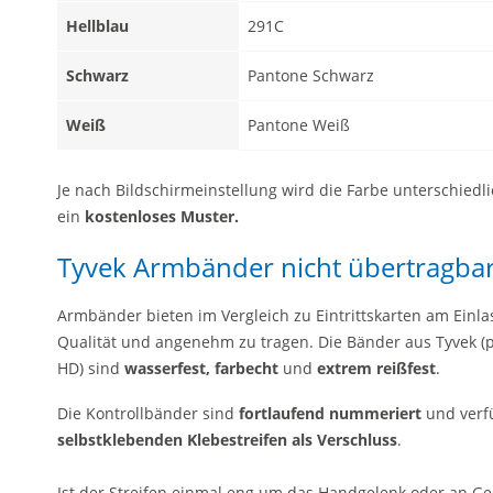
Hellblau
291C
Schwarz
Pantone Schwarz
Weiß
Pantone Weiß
Je nach Bildschirmeinstellung wird die Farbe unterschiedl
ein
kostenloses Muster
.
Tyvek Armbänder nicht übertragba
Armbänder bieten im Vergleich zu Eintrittskarten am Einlass
Qualität und angenehm zu tragen. Die Bänder aus Tyvek (pa
HD) sind
wasserfest, farbecht
und
extrem reißfest
.
Die Kontrollbänder sind
fortlaufend nummeriert
und verf
selbstklebenden
Klebestreifen als Verschluss
.
Ist der Streifen einmal eng um das Handgelenk oder an G