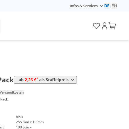
Preis
DE
|
EN
Infos & Services
*
4,05 €
0,04 €*/1Stück
*
3,33 €
0,03 €*/1Stück
*
2,74 €
0,03 €*/1Stück
*
2,50 €
0,03 €*/1Stück
*
k
2,38 €
0,02 €*/1Stück
*
k
2,26 €
0,02 €*/1Stück
Pack
*
ab
2,26 €
als Staffelpreis
Versandkosten
/Pack
blau
255 mm x 19 mm
it:
100 Stück