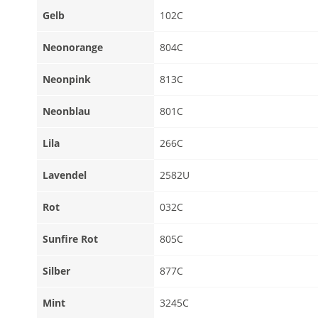
Gelb
102C
Neonorange
804C
Neonpink
813C
Neonblau
801C
Lila
266C
Lavendel
2582U
Rot
032C
Sunfire Rot
805C
Silber
877C
Mint
3245C