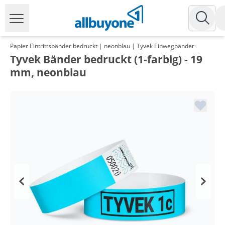
Papier Eintrittsbänder bedruckt | neonblau | Tyvek Einwegbänder
Tyvek Bänder bedruckt (1-farbig) - 19
mm, neonblau
Menge
Preis
*
ab 5 Pack
7,14 €
0,07 €*/1Stück
*
ab 10 Pack
6,19 €
0,06 €*/1Stück