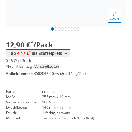
*
ab 30 Pack
5,36 €
0,05 €*/1Stück
*
ab 50 Pack
4,88 €
0,05 €*/1Stück
ZOOM
*
ab 100 Pack
4,40 €
0,04 €*/1Stück
*
ab 300 Pack
4,17 €
0,04 €*/1Stück
*
12,90 €
/Pack
*
ab
4,17 €
als Staffelpreis
0,13 €*/1 Stück
*inkl. MwSt. zzgl.
Versandkosten
Artikelnummer:
3502042
·
Gewicht:
0,1 kg/Pack
Farbe:
neonblau
Maße:
255 mm x 19 mm
Verpackungseinheit:
100 Stück
Druckfläche:
140 mm x 15 mm
Druck:
1-farbig, schwarz
Material:
Tyvek (papierähnlich & reißfest)