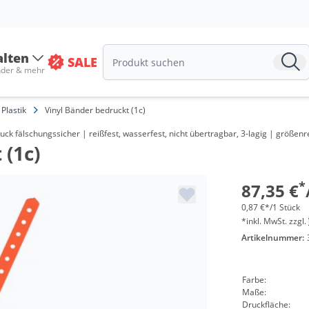
ab 5 Pa
alten
ab 10 P
SALE
nder & mehr
ab 30 P
Plastik
Vinyl Bänder bedruckt (1c)
ab 60 P
uck fälschungssicher | reißfest, wasserfest, nicht übertragbar, 3-lagig | größen
ab 100 
 (1c)
ab 200 
*
87,35 €
ab 300 
0,87 €*/1 Stück
*inkl. MwSt. zzgl.
ab 500 
Artikelnummer:
Farbe:
Maße:
Druckfläche: