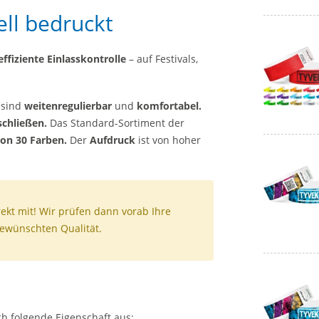
ell bedruckt
effiziente Einlasskontrolle
– auf Festivals,
 sind
weitenregulierbar
und
komfortabel.
schließen.
Das Standard-Sortiment der
on 30 Farben.
Der
Aufdruck
ist von hoher
ekt mit! Wir prüfen dann vorab Ihre
gewünschten Qualität.
ch folgende Eigenschaft aus: