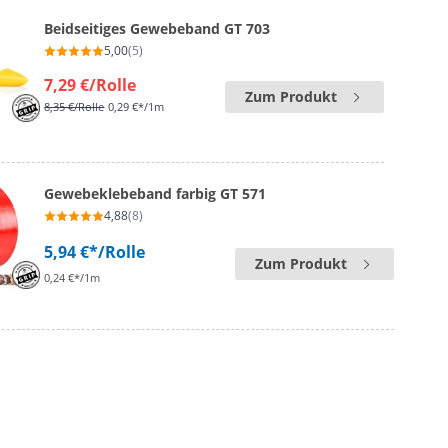
Beidseitiges Gewebeband GT 703
5,00
(5)
7,29 €
/Rolle
Zum Produkt
8,35 €
/Rolle
0,29 €*/1m
Gewebeklebeband farbig GT 571
4,88
(8)
5,94 €*
/Rolle
Zum Produkt
0,24 €*/1m