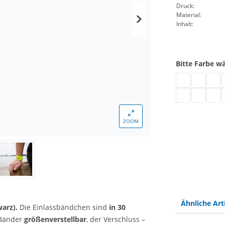
Druck:
Material:
Inhalt:
Bitte Farbe w
Vinyl Einlass
Vinyl Einl
Vinyl
V
Vinyl Einlassb
Vinyl Einl
Vinyl
V
ZOOM
Ähnliche Art
warz).
Die Einlassbändchen sind
in 30
 Bänder
größenverstellbar
, der Verschluss –