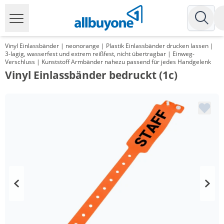
Vinyl Einlassbänder | neonorange | Plastik Einlassbänder drucken lassen |
3-lagig, wasserfest und extrem reißfest, nicht übertragbar | Einweg-
Verschluss | Kunststoff Armbänder nahezu passend für jedes Handgelenk
Vinyl Einlassbänder bedruckt (1c)
Menge
Preis
*
ab 5 Pack
48,20 €
0,48 €*/1Stück
*
ab 10 Pack
34,75 €
0,35 €*/1Stück
*
ab 30 Pack
26,42 €
0,26 €*/1Stück