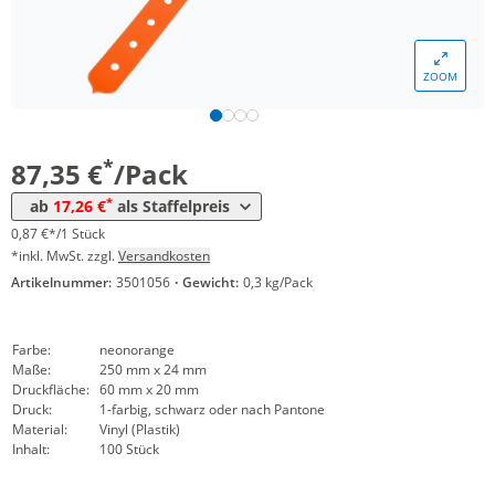
*
ab 60 Pack
23,92 €
0,24 €*/1Stück
ZOOM
*
ab 100 Pack
20,83 €
0,21 €*/1Stück
*
ab 200 Pack
19,64 €
0,20 €*/1Stück
*
87,35 €
/Pack
*
ab 300 Pack
18,45 €
0,18 €*/1Stück
*
ab
17,26 €
als Staffelpreis
*
ab 500 Pack
17,26 €
0,17 €*/1Stück
0,87 €*/1 Stück
*inkl. MwSt. zzgl.
Versandkosten
Artikelnummer:
3501056
·
Gewicht:
0,3 kg/Pack
Farbe:
neonorange
Maße:
250 mm x 24 mm
Druckfläche:
60 mm x 20 mm
Druck:
1-farbig, schwarz oder nach Pantone
Material:
Vinyl (Plastik)
Inhalt:
100 Stück