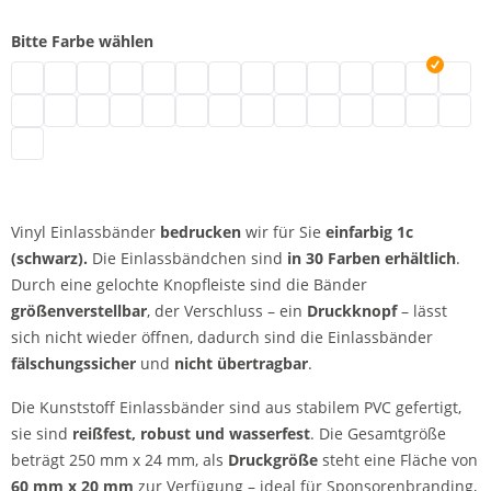
Bitte Farbe wählen
Vinyl Einlassbänder | neongrün
Vinyl Einlassbänder | türkis
Vinyl Einlassbänder | schwarz
Vinyl Einlassbänder | braun
Vinyl Einlassbänder | transparent
Vinyl Einlassbänder | weiß
Vinyl Einlassbänder | gold
Vinyl Einlassbänder | silber
Vinyl Einlassbänder | creme
Vinyl Einlassbänder | bl
Vinyl Einlassbänder 
Vinyl Einlassbä
Vinyl Einl
Vinyl 
Vinyl Einlassbänder | metallicgrün
Vinyl Einlassbänder | neonpink
Vinyl Einlassbänder | pink
Vinyl Einlassbänder | rot
Vinyl Einlassbänder | neonrot
Vinyl Einlassbänder | lila
Vinyl Einlassbänder | apfelgrün
Vinyl Einlassbänder | magenta
Vinyl Einlassbänder | neonbl
Vinyl Einlassbänder | ro
Vinyl Einlassbänder 
Vinyl Einlassbän
Vinyl Einla
Vinyl E
Vinyl Einlassbänder | orange
Vinyl Einlassbänder
bedrucken
wir für Sie
einfarbig
1c
(schwarz).
Die Einlassbändchen sind
in 30 Farben erhältlich
.
Durch eine gelochte Knopfleiste sind die Bänder
größenverstellbar
, der Verschluss – ein
Druckknopf
– lässt
sich nicht wieder öffnen, dadurch sind die Einlassbänder
fälschungssicher
und
nicht übertragbar
.
Die Kunststoff Einlassbänder sind aus stabilem PVC gefertigt,
sie sind
reißfest, robust und wasserfest
. Die Gesamtgröße
beträgt 250 mm x 24 mm, als
Druckgröße
steht eine Fläche von
60 mm x 20 mm
zur Verfügung – ideal für Sponsorenbranding,