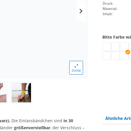
Druck:
Material:
Inhalt:
Bitte Farbe w
Vinyl Einlass
Vinyl Einl
Vinyl
V
Vinyl Einlassb
Vinyl Einl
Vinyl
V
ZOOM
Ähnliche Art
warz).
Die Einlassbändchen sind
in 30
 Bänder
größenverstellbar
, der Verschluss –