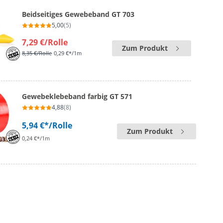
Beidseitiges Gewebeband GT 703
5,00
(5)
7,29 €
/Rolle
Zum Produkt
8,35 €
/Rolle
0,29 €*/1m
Gewebeklebeband farbig GT 571
4,88
(8)
5,94 €*
/Rolle
Zum Produkt
0,24 €*/1m