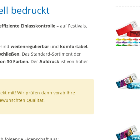
ell bedruckt
effiziente Einlasskontrolle
– auf Festivals,
 sind
weitenregulierbar
und
komfortabel.
schließen.
Das Standard-Sortiment der
on 30 Farben.
Der
Aufdruck
ist von hoher
ekt mit! Wir prüfen dann vorab Ihre
gewünschten Qualität.
ch folgende Eigenschaft aus: