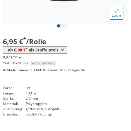
ZOOM
Menge
Preis
*
ab 6 Rollen
6,08 €
0,06 €*/1m
*
6,95 €
/Rolle
*
ab
6,08 €
als Staffelpreis
0,07 €*/1 m
*inkl. MwSt. zzgl.
Versandkosten
Artikelnummer:
1004010
·
Gewicht:
0,17 kg/Rolle
Farbe:
rot
Länge:
100 m
Stärke:
2,0 mm
Material:
Polypropylen
Ausführung:
geflochten, auf Spule
Bruchlast:
75 daN (76,5 kg)