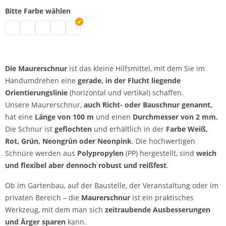
Bitte Farbe wählen
Maurerschnur | weiß
Maurerschnur | neongelb
Maurerschnur | grün
Maurerschnur | neonpink
Maurerschnur | rot
Die Maurerschnur
ist das kleine Hilfsmittel, mit dem Sie im
Handumdrehen eine
gerade, in der Flucht liegende
Orientierungslinie
(horizontal und vertikal) schaffen.
Unsere
Maurerschnur,
auch Richt- oder Bauschnur genannt,
hat eine
Länge von 100 m
und einen
Durchmesser von 2 mm.
Die Schnur ist
geflochten
und erhältlich in der
Farbe
Weiß,
Rot, Grün, Neongrün oder Neonpink
. Die hochwertigen
Schnüre werden aus
Polypropylen
(PP) hergestellt, sind
weich
und flexibel
aber
dennoch robust und reißfest
.
Ob im Gartenbau, auf der Baustelle, der Veranstaltung oder im
privaten Bereich – die
Maurerschnur
ist ein praktisches
Werkzeug, mit dem man sich
zeitraubende Ausbesserungen
und Ärger sparen
kann.