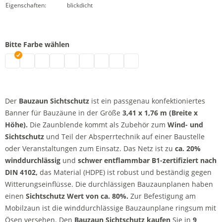
Eigenschaften:
blickdicht
Bitte Farbe wählen
Bauzaun Sichtschutz | grau
Bauzaun Sichtschutz | schwarz
Bauzaun Sichtschutz | weiß
Bauzaun Sichtschutz | blau
Bauzaun Sichtschutz | dunkelblau
Bauzaun Sichtschutz | grün
Bauzaun Sichtschutz | rot
Bauzaun Sichtschutz | gelb
Bauzaun Sichtschutz | orang
Der
Bauzaun Sichtschutz
ist ein passgenau konfektioniertes
Banner für Bauzäune in der Größe
3,41 x 1,76 m (Breite x
Höhe).
Die Zaunblende kommt als Zubehör zum
Wind- und
Sichtschutz
und Teil der Absperrtechnik auf einer Baustelle
oder Veranstaltungen zum Einsatz. Das Netz ist zu
ca. 20%
winddurchlässig
und
schwer entflammbar B1-zertifiziert nach
DIN 4102,
das Material (HDPE) ist robust und beständig gegen
Witterungseinflüsse. Die durchlässigen Bauzaunplanen haben
einen
Sichtschutz Wert von ca. 80%.
Zur Befestigung am
Mobilzaun ist die winddurchlässige Bauzaunplane ringsum mit
Ösen versehen. Den
Bauzaun Sichtschutz kaufen
Sie in
9