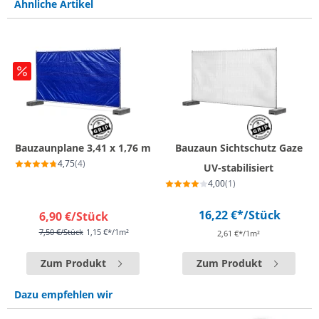
Ähnliche Artikel
Bauzaunplane 3,41 x 1,76 m
Bauzaun Sichtschutz Gaze
4,75
(4)
UV-stabilisiert
4,00
(1)
16,22 €*
/Stück
6,90 €
/Stück
7,50 €
/Stück
1,15 €*/1m²
2,61 €*/1m²
Zum Produkt
Zum Produkt
Dazu empfehlen wir