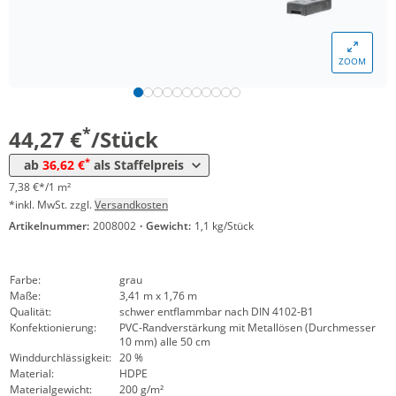
ZOOM
Menge
Preis
*
ab 25 Stück
36,62 €
6,10 €*/1m²
*
44,27 €
/Stück
*
ab
36,62 €
als Staffelpreis
7,38 €*/1 m²
*inkl. MwSt. zzgl.
Versandkosten
Artikelnummer:
2008002
·
Gewicht:
1,1 kg/Stück
Farbe:
grau
Maße:
3,41 m x 1,76 m
Qualität:
schwer entflammbar nach DIN 4102-B1
Konfektionierung:
PVC-Randverstärkung mit Metallösen (Durchmesser
10 mm) alle 50 cm
Winddurchlässigkeit:
20 %
Material:
HDPE
Materialgewicht:
200 g/m²