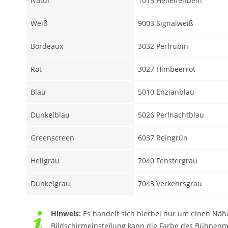
Natur
1015 Hellelfenbein
Weiß
9003 Signalweiß
Bordeaux
3032 Perlrubin
Rot
3027 Himbeerrot
Blau
5010 Enzianblau
Dunkelblau
5026 Perlnachtblau
Greenscreen
6037 Reingrün
Hellgrau
7040 Fenstergrau
Dunkelgrau
7043 Verkehrsgrau
Hinweis:
Es handelt sich hierbei nur um einen Näh
Bildschirmeinstellung kann die Farbe des Bühnenmol