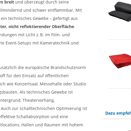
m breit
und überzeugt durch seine
challmindernd und schwer entflammbar. Mit
 ein technisches Gewebe – gefertigt aus
ter, nicht reflektierender Oberfläche
.
dungen mit Licht z. B. im Film- und
rte Event-Setups mit Kameratechnik und
t zusätzlich die europäische Brandschutznorm
toff für den Einsatz auf öffentlichen
ich wie Konzertsaal, Messehalle oder Studio
gsbauten. Als technisches Gewebe ist
intergrund, Theatervorhang,
Auch zur schalltechnischen Optimierung ist
Dazu empfeh
 effektive Schallabsorption und eine
entlocations, Hallen und Räumen mit hohem