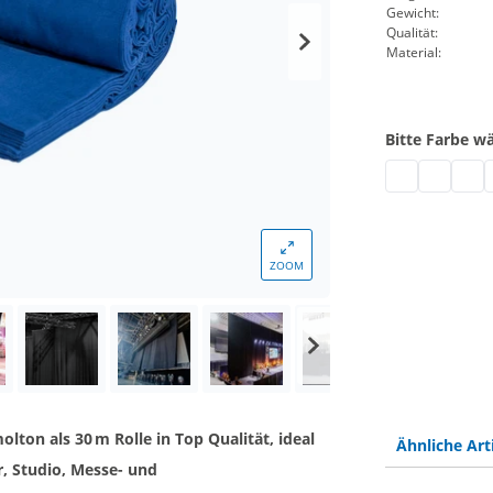
Gewicht:
Qualität:
Material:
Bitte Farbe w
Bühnenmolton 
Bühnenmol
Bühn
M
ZOOM
ton als 30 m Rolle in Top Qualität, ideal
Ähnliche Art
, Studio, Messe- und