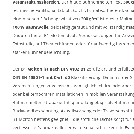
Veranstaltungsbereich.
Der blaue Bühnenmolton liegt
300 c
technische Funktionalität: blickdicht, lichtabsorbierend, s
einem hohen Flächengewicht von
300 g/m²
ist dieser Molton
100 % Baumwolle
, beidseitig geraut und mit vollständig
mat
Dadurch bietet B1 Molton ideale Voraussetzungen für Anwen
Fotostudio, auf Theaterbühnen oder für aufwendig inszenie
starker Bühnenbeleuchtung.
Der
B1 Molton ist nach DIN 4102 B1
zertifiziert und erfüll
DIN EN 13501-1 mit C-s1, d0
Klassifizierung. Damit ist der S
Veranstaltungen zugelassen – ganz gleich, ob im Indoorbere
oder bei temporären Installationen in mobilen Veranstaltun
Bühnenmolton strapazierfähig und langlebig – als Bühnenh
Rückwandbespannung, Akustikvorhang oder Traversenshirt. 
B1 Molton bestens geeignet – die stoffliche Dichte sorgt für
verbesserte Raumakustik – er wirkt schallschluckend in Ev