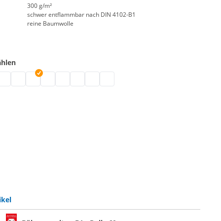
300 g/m²
schwer entflammbar nach DIN 4102-B1
reine Baumwolle
ählen
Stoffballen | grau
ton günstig | natur
enmolton | schwarz
olton Bühnenstoff | weiß
Molton | bordeaux
B1 Molton | blau
Bühnen Molton Stoff | dunkelblau
Greenscreen
Molton farbig | rot
Bühnenmolton B1 | hellgrau
Bühnenmolton Rolle | dunkelgrau
ikel