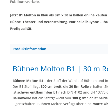
Publikumsverkehr.
Jetzt B1 Molton in Blau als 3 m x 30 m Ballen online kaufen – 
Bühne, Theater und Veranstaltung. Nur bei allbuyone – Ihre
Profiqualität.
Produktinformation
Bühnen Molton B1 | 30 m Ro
Bühnen Molton B1
– der Stoff der Wahl auf Bühnen und im
Der B1 Stoff liegt
300 cm breit
, die
30 lfm Rolle
erhalten Si
ist
schwer entflammbar
B1 nach DIN 4102 und EN 13773-c1
Baumwolle
hat ein Stoffgewicht von
300 g /m²
, er ist
beids
Eigenschaften: Bühnen Molton verfügt über eine
matte Obe