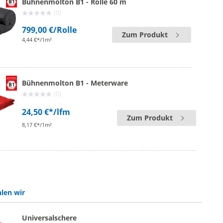
Bühnenmolton B1 - Rolle 60 m
(0)
799,00 €
/Rolle
Zum Produkt
4,44 €*/1m²
Bühnenmolton B1 - Meterware
(0)
24,50 €*
/lfm
Zum Produkt
8,17 €*/1m²
len wir
Universalschere