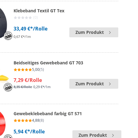
Klebeband Textil GT Tex
(0)
33,49 €*
/Rolle
Zum Produkt
0,67 €*/1m
Beidseitiges Gewebeband GT 703
5,00
(5)
7,29 €
/Rolle
Zum Produkt
8,35 €
/Rolle
0,29 €*/1m
Gewebeklebeband farbig GT 571
4,88
(8)
5,94 €*
/Rolle
Zum Produkt