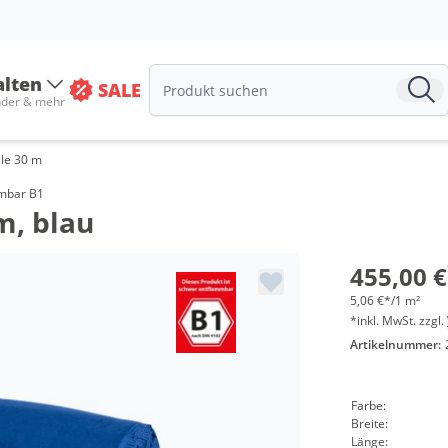
alten
SALE
nder & mehr
le 30 m
mmbar B1
m, blau
455,00 €
5,06 €*/1 m²
*inkl. MwSt. zzgl.
Artikelnummer:
Farbe:
Breite:
Länge: