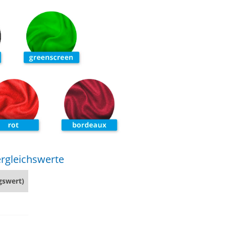
rgleichswerte
gswert)