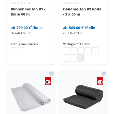
(0)
(0)
Bühnenmolton B1 -
Dekomolton B1 Rolle
Rolle 60 m
- 3 x 60 m
*
*
ab
799,00 €
/Rolle
ab
569,00 €
/Rolle
ab
4,44 €*/1 m²
ab
3,16 €*/1 m²
Verfügbare Farben
Verfügbare Farben
Bühnenmolton Rolle
Bühnenmolton Rolle
Dekomolton B1
Dekomolton B1
Dekomolton B1
Dekomolton B1
Dekomolton 
Dekomolton B1
Dekomolton B1
+3