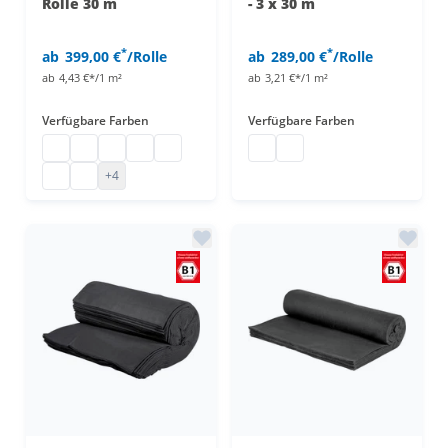
Rolle 30 m
- 3 x 30 m
*
*
ab
399,00 €
/Rolle
ab
289,00 €
/Rolle
ab
4,43 €*/1 m²
ab
3,21 €*/1 m²
Verfügbare Farben
Verfügbare Farben
Bühnenmolton
Bühnenmolton Stoffballen
Bühnenmolton günstig
Molton Bühnenstoff
Molton
Dekomolton Rolle
Dekomolton Rolle
B1 Molton
Bühnen Molton Stoff
+4