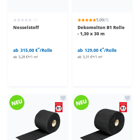
(0)
5,00
(1)
Nesselstoff
Dekomolton B1 Rolle
- 1,30 x 30 m
*
*
ab
315,00 €
/Rolle
ab
129,00 €
/Rolle
ab
3,28 €*/1 m²
ab
3,31 €*/1 m²