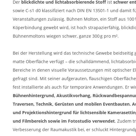
Der
blickdichte und lichtabsorbierende Stoff
ist
schwer ent
sowie C-s1 d0 klassifiziert nach DIN EN 13501-1 und damit fü
Veranstaltungen zulässig. Bühnen Molton, ein Stoff aus 100
Köperbindung gewebt wird, ist hoch strapazierfähig, blickd
Bühnenmoltons wiegen schwer, ganze 300 g pro m².
Bei der Herstellung wird das technische Gewebe beidseitig 
matte Oberfläche verfügt – die schalldämmend, lichtabsorbier
Bereiche in denen visuelle Voraussetzungen mit optischer E
gefragt sind. Mit seiner aufgerauten, flauschigen Oberfläc
fest installierte als auch für temporäre Anwendungen. Er wi
Bühnenhintergrund, Akustikvorhang, Rückwandbespannun
Traversen, Technik, Gerüsten und mobilen Eventbauten. A
und Projektionshintergrund für lichtsensible Kamerasetti
und Filmbereich sowie im Fotostudio verwendet
. Zudem tr
Verbesserung der Raumakustik bei, er schluckt Hintergrun