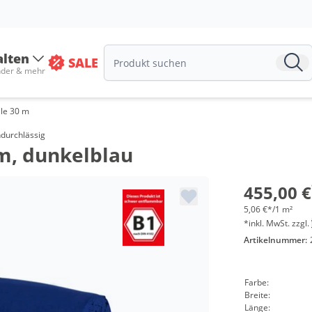
alten
SALE
nder & mehr
le 30 m
ndurchlässig
 m, dunkelblau
455,00 €
5,06 €*/1 m²
*inkl. MwSt. zzgl.
Artikelnummer:
Farbe:
Breite:
Länge: