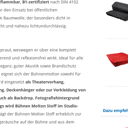
flammbar, B1-zertifiziert
nach DIN 4102
r den Einsatz bei öffentlichen
 % Baumwolle, der besonders dicht in
icht und nahezu lichtundurchlässig.
geraut, weswegen er über eine komplett
end und reflexionsfrei wirkt. Ideal für alle
leganz, guter Akustik sowie Brandschutz
he eignet sich der Bühnenmolton sowohl für
rd eingesetzt
als Theatervorhang,
g, Deckenhänger oder zur Verkleidung von
uch als Backdrop, Fotografiehintergrund
ngs wird Bühnen Molton Stoff im Studio-
Dazu empfeh
ägt der Bühnen Molton Stoff erheblich zur
dgeräusche auf der Bühne und aus dem