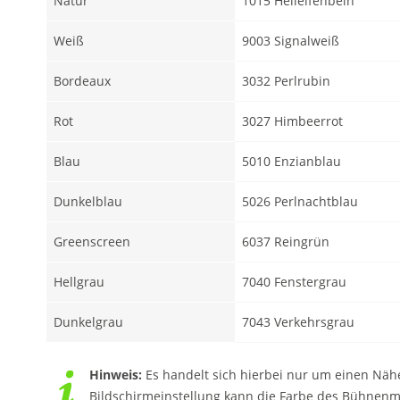
Natur
1015 Hellelfenbein
Weiß
9003 Signalweiß
Bordeaux
3032 Perlrubin
Rot
3027 Himbeerrot
Blau
5010 Enzianblau
Dunkelblau
5026 Perlnachtblau
Greenscreen
6037 Reingrün
Hellgrau
7040 Fenstergrau
Dunkelgrau
7043 Verkehrsgrau
Hinweis:
Es handelt sich hierbei nur um einen Näh
Bildschirmeinstellung kann die Farbe des Bühnenmol