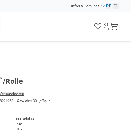
DE
|
EN
Infos & Services
*
/Rolle
Versandkosten
2001068
·
Gewicht:
30 kg/Rolle
dunkelblau
3 m
30 m