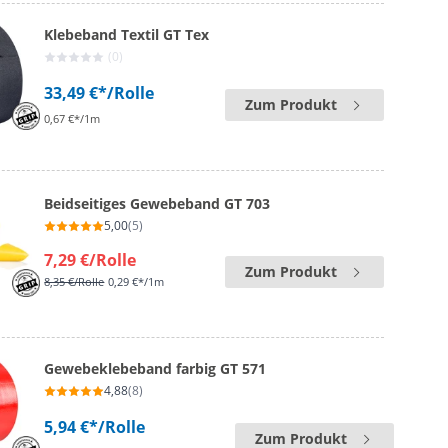
Klebeband Textil GT Tex
(0)
33,49 €*
/Rolle
Zum Produkt
0,67 €*/1m
Beidseitiges Gewebeband GT 703
5,00
(5)
7,29 €
/Rolle
Zum Produkt
8,35 €
/Rolle
0,29 €*/1m
Gewebeklebeband farbig GT 571
4,88
(8)
5,94 €*
/Rolle
Zum Produkt