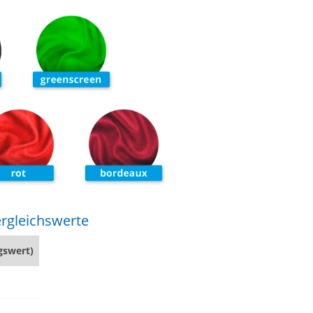
rgleichswerte
gswert)