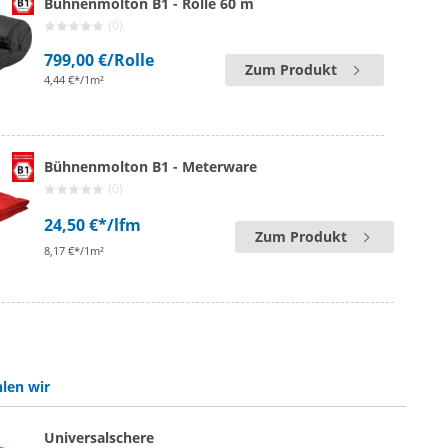
Bühnenmolton B1 - Rolle 60 m
(0)
799,00 €
/Rolle
Zum Produkt
4,44 €*/1m²
Bühnenmolton B1 - Meterware
(0)
24,50 €*
/lfm
Zum Produkt
8,17 €*/1m²
len wir
Universalschere