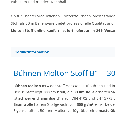
Publikum und mindert Nachhall.
Ob für Theaterproduktionen, Konzerttourneen, Messestände
Stoff als 30 m Ballenware bietet professionelle Qualität un
Molton Stoff online kaufen – sofort lieferbar im 24 h Versa
Produktinformation
Bühnen Molton Stoff B1 – 30
Bühnen Molton B1
– der Stoff der Wahl auf Bühnen und im
Der B1 Stoff liegt
300 cm breit
, die
30 lfm Rolle
erhalten Si
ist
schwer entflammbar
B1 nach DIN 4102 und EN 13773-c1
Baumwolle
hat ein Stoffgewicht von
300 g /m²
, er ist
beids
Eigenschaften: Bühnen Molton verfügt über eine
matte Obe