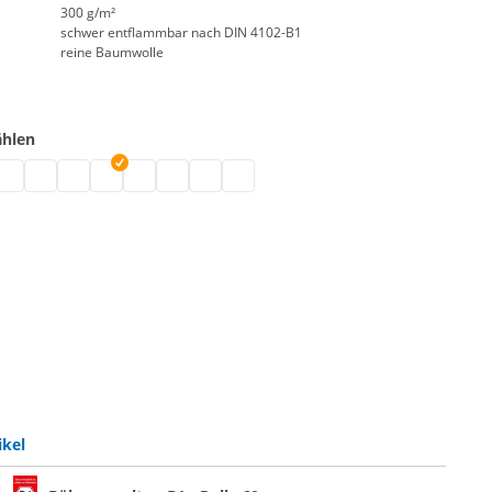
300 g/m²
schwer entflammbar nach DIN 4102-B1
reine Baumwolle
ählen
Stoffballen | grau
ton günstig | natur
enmolton | schwarz
olton Bühnenstoff | weiß
Molton | bordeaux
B1 Molton | blau
Bühnen Molton Stoff | dunkelblau
Greenscreen
Molton farbig | rot
Bühnenmolton B1 | hellgrau
Bühnenmolton Rolle | dunkelgrau
ikel