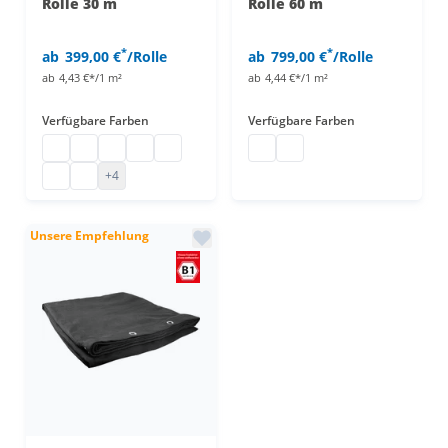
Rolle 30 m
Rolle 60 m
*
*
ab
399,00 €
/Rolle
ab
799,00 €
/Rolle
ab
4,43 €*/1 m²
ab
4,44 €*/1 m²
Verfügbare Farben
Verfügbare Farben
Bühnenmolton
Bühnenmolton Stoffballen
Bühnenmolton günstig
Molton Bühnenstoff
Molton
Bühnenmolton Rolle
Bühnenmolton Rolle
B1 Molton
Bühnen Molton Stoff
+4
Unsere Empfehlung