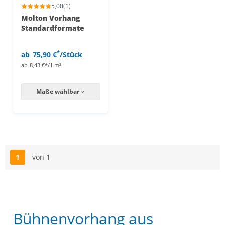
5,00
(1)
Molton Vorhang
Standardformate
*
ab
75,90 €
/Stück
ab
8,43 €*/1 m²
Maße wählbar
1
von 1
Seite
Bühnenvorhang aus