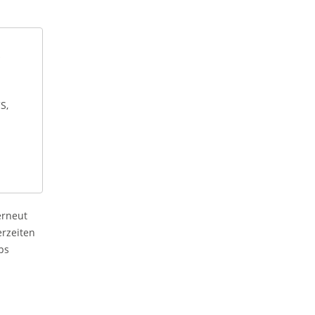
S,
erneut
erzeiten
ps