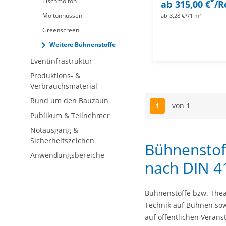
Tischmolton
*
ab
315,00 €
/R
Moltonhussen
ab
3,28 €*/1 m²
Greenscreen
Weitere Bühnenstoffe
Eventinfrastruktur
Produktions- &
Verbrauchsmaterial
Rund um den Bauzaun
1
von 1
Seite
Publikum & Teilnehmer
Notausgang &
Sicherheitszeichen
Bühnenstof
Anwendungsbereiche
nach DIN 4
Bühnenstoffe bzw. Thea
Technik auf Bühnen sow
auf öffentlichen Veranst