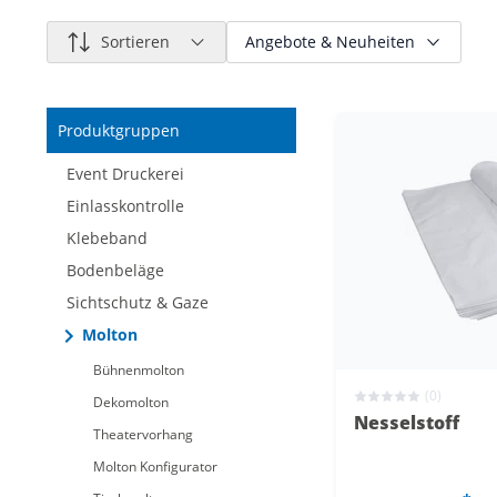
Sortieren
Angebote & Neuheiten
Nur reduzierte Artikel
Produktgruppen
Nur neue Artikel
Event Druckerei
Einlasskontrolle
Klebeband
Bodenbeläge
Sichtschutz & Gaze
Molton
Bühnenmolton
(0)
Dekomolton
Nesselstoff
Theatervorhang
Molton Konfigurator