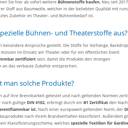
en Sie hier ab sofort weitere
Bühnenstoffe kaufen.
Neu seit 201
r Stoff aus Baumwolle, welcher in der beliebten Qualität mit run
tztes Zubehör im Theater- und Bühnenbedarf ist.
pezielle Bühnen- und Theaterstoffe aus?
 besondere Ansprüche gestellt. Die Stoffe für Vorhänge, Backdrop
müssen im Einsatz am Theater oder für ein öffentliches Event
lammbar
zertifiziert
sein, damit die Produkte den strengen
en an das verbaute Zubehör entsprechen.
t man solche Produkte?
n auf ihre Brennbarkeit getestet und nach geltenden Normen zertifi
r noch gültige
DIN 4102,
erbringt durch ein
B1 Zertifikat
den Nach
erentflammbar ist.
Nach einer europaweit geltenden Norm, der
D
uprodukte nach ihrem Brandverhalten klassifiziert. Außerdem gi
, ein Klassifizierungsschema, welches
spezielle Textilien für Gardi