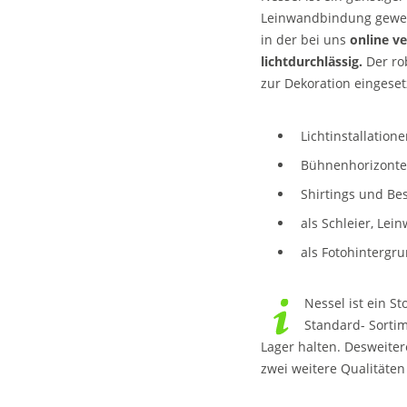
Leinwandbindung gewebt
in der bei uns
online v
lichtdurchlässig.
Der ro
zur Dekoration eingeset
Lichtinstallation
Bühnenhorizont
Shirtings und Bes
als Schleier, Le
als Fotohintergr
Nessel ist ein S
Standard- Sortim
Lager halten. Desweiter
zwei weitere Qualitäten