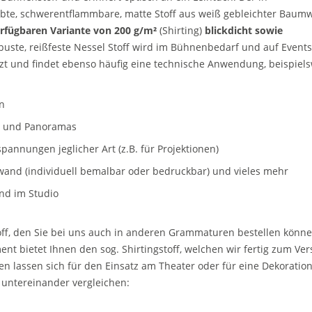
e, schwerentflammbare, matte Stoff aus weiß gebleichter Baumwol
erfügbaren Variante von 200 g/m²
(Shirting)
blickdicht sowie
buste, reißfeste Nessel Stoff wird im Bühnenbedarf und auf Event
zt und findet ebenso häufig eine technische Anwendung, beispiels
en
e und Panoramas
pannungen jeglicher Art (z.B. für Projektionen)
inwand (individuell bemalbar oder bedruckbar) und vieles mehr
und im Studio
toff, den Sie bei uns auch in anderen Grammaturen bestellen könn
ent bietet Ihnen den sog. Shirtingstoff, welchen wir fertig zum Ve
en lassen sich für den Einsatz am Theater oder für eine Dekoratio
 untereinander vergleichen: