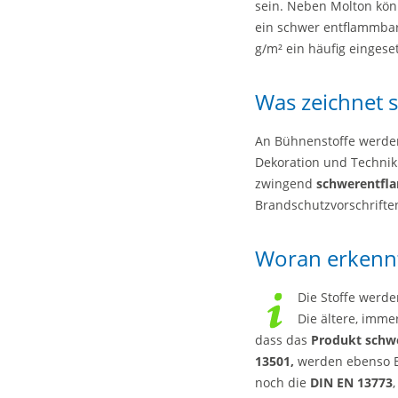
sein. Neben Molton könn
ein schwer entflammbare
g/m² ein häufig eingese
Was zeichnet s
An Bühnenstoffe werden
Dekoration und Technik 
zwingend
schwerentf
Brandschutzvorschrift
Woran erkenn
Die Stoffe werde
Die ältere, imme
dass das
Produkt schw
13501,
werden ebenso Ba
noch die
DIN
EN 13773