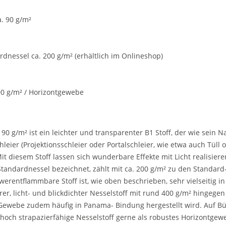
a. 90 g/m²
ardnessel ca. 200 g/m² (erhältlich im Onlineshop)
00 g/m² / Horizontgewebe
 90 g/m² ist ein leichter und transparenter B1 Stoff, der wie sein 
hleier (Projektionsschleier oder Portalschleier, wie etwa auch Tüll 
it diesem Stoff lassen sich wunderbare Effekte mit Licht realisiere
s Standardnessel bezeichnet, zählt mit ca. 200 g/m² zu den Standard
erentflammbare Stoff ist, wie oben beschrieben, sehr vielseitig in
r, licht- und blickdichter Nesselstoff mit rund 400 g/m² hingegen 
 Gewebe zudem häufig in Panama- Bindung hergestellt wird. Auf 
hoch strapazierfähige Nesselstoff gerne als robustes Horizontgew