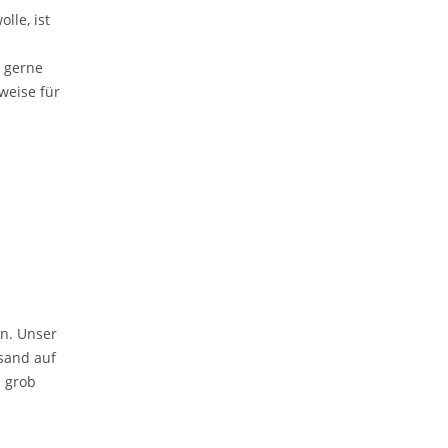
le, ist
s gerne
weise für
en. Unser
rsand auf
n grob