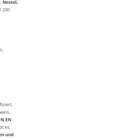
7:
Nessel,
d 200
s,
ziert.
weis,
IN EN
bt es
nen und