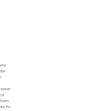
Name
oder
n.
-
 seiner
ist
Bühnen
ebe für