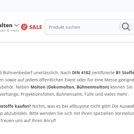
alten
SALE
nder & mehr
nd Bühnenbedarf unerlässlich. Nach
DIN 4102
zertifizierte
B1 Stoff
en sowie auf jedem öffentlichen Event oder für eine Messe geeigne
Zubehör. Neben
Molton (Dekomolton, Bühnenmolton)
können Sie 
nvorhänge, Projektionsfolien, Bühnensamt, Tülle und vieles mehr.
nstoffe kaufen?
Nichts, was es bei allbuyone nicht gibt! Die Auswa
op abzubilden. Bitte wenden Sie sich mit Ihren speziellen Vorstell
 freuen uns auf Ihren Anruf!