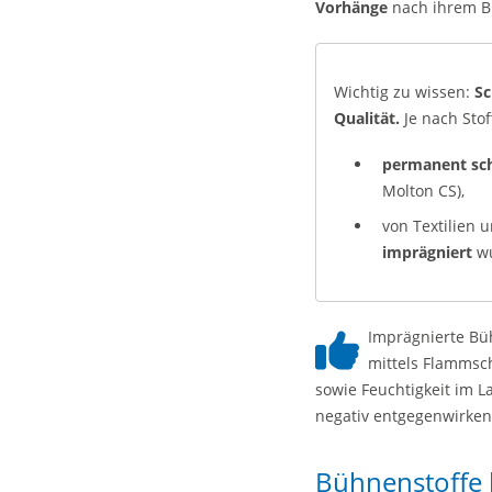
Vorhänge
nach ihrem Br
Wichtig zu wissen:
Sc
Qualität.
Je nach Sto
permanent sc
Molton CS),
von Textilien 
imprägniert
wu
Imprägnierte Bü
mittels Flammsch
sowie Feuchtigkeit im
negativ entgegenwirke
Bühnenstoffe 