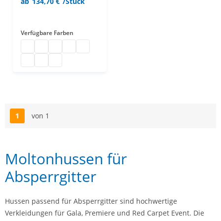
ab
134,70 €
/Stück
Verfügbare Farben
Moltonhusse B1
Moltonhusse B1
Moltonhusse B1
Moltonhusse B1
Moltonhusse B1
Moltonhusse B1
Moltonhusse B1
Moltonhusse B1
1
von 1
Seite
Moltonhussen für
Absperrgitter
Hussen passend für Absperrgitter sind hochwertige
Verkleidungen für Gala, Premiere und Red Carpet Event. Die