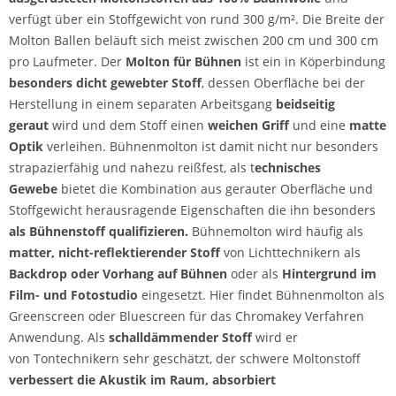
verfügt über ein Stoffgewicht von rund 300 g/m². Die Breite der
Molton Ballen beläuft sich meist zwischen 200 cm und 300 cm
pro Laufmeter. Der
Molton für Bühnen
ist ein in Köperbindung
besonders dicht gewebter Stoff
, dessen Oberfläche bei der
Herstellung in einem separaten Arbeitsgang
beidseitig
geraut
wird und dem Stoff einen
weichen Griff
und eine
matte
Optik
verleihen. Bühnenmolton ist damit nicht nur besonders
strapazierfähig und nahezu reißfest, als t
echnisches
Gewebe
bietet die Kombination aus gerauter Oberfläche und
Stoffgewicht herausragende Eigenschaften die ihn besonders
als Bühnenstoff qualifizieren.
Bühnemolton wird häufig als
matter, nicht-reflektierender Stoff
von Lichttechnikern als
Backdrop oder Vorhang auf Bühnen
oder als
Hintergrund im
Film- und Fotostudio
eingesetzt. Hier findet Bühnenmolton als
Greenscreen oder Bluescreen für das Chromakey Verfahren
Anwendung. Als
schalldämmender Stoff
wird er
von Tontechnikern sehr geschätzt, der schwere Moltonstoff
verbessert die Akustik im Raum, absorbiert