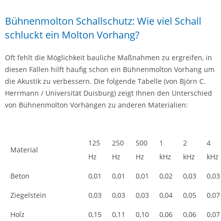
Bühnenmolton Schallschutz: Wie viel Schall
schluckt ein Molton Vorhang?
Oft fehlt die Möglichkeit bauliche Maßnahmen zu ergreifen, in
diesen Fällen hilft häufig schon ein Bühnenmolton Vorhang um
die Akustik zu verbessern. Die folgende Tabelle (von Björn C.
Herrmann / Universität Duisburg) zeigt Ihnen den Unterschied
von Bühnenmolton Vorhängen zu anderen Materialien:
125
250
500
1
2
4
Material
Hz
Hz
Hz
kHz
kHz
kHz
Beton
0,01
0,01
0,01
0,02
0,03
0,03
Ziegelstein
0,03
0,03
0,03
0,04
0,05
0,07
Holz
0,15
0,11
0,10
0,06
0,06
0,07