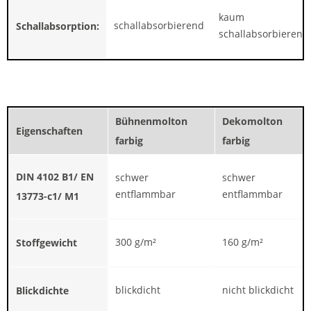
kaum
schallabsorbierend
Schallabsorption:
schallabsorbierend
Bühnenmolton
Dekomolton
Eigenschaften
farbig
farbig
DIN 4102 B1/ EN
schwer
schwer
entflammbar
entflammbar
13773-c1/ M1
300 g/m²
160 g/m²
Stoffgewicht
blickdicht
nicht blickdicht
Blickdichte