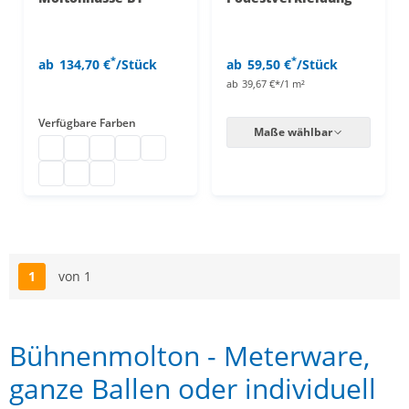
*
*
ab
134,70 €
/Stück
ab
59,50 €
/Stück
ab
39,67 €*/1 m²
Verfügbare Farben
Maße wählbar
Moltonhusse B1
Moltonhusse B1
Moltonhusse B1
Moltonhusse B1
Moltonhusse B1
Moltonhusse B1
Moltonhusse B1
Moltonhusse B1
1
von 1
Seite
Bühnenmolton - Meterware,
ganze Ballen oder individuell