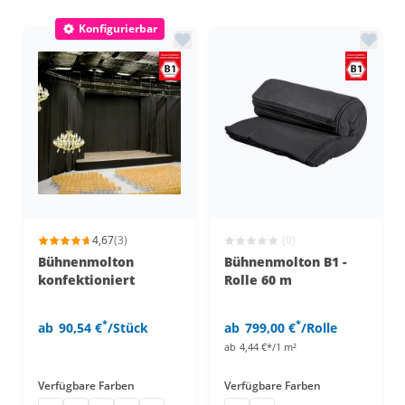
Konfigurierbar
4,67
(3)
(0)
Bühnenmolton
Bühnenmolton B1 -
konfektioniert
Rolle 60 m
*
*
ab
90,54 €
/Stück
ab
799,00 €
/Rolle
ab
4,44 €*/1 m²
Verfügbare Farben
Verfügbare Farben