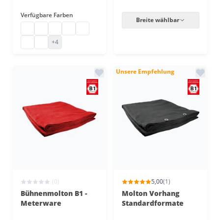
Verfügbare Farben
Breite wählbar
Bühnenmolton
Bühnenmolton Stoffballen
Bühnenmolton günstig
Molton Bühnenstoff
Molton
B1 Molton
Bühnen Molton Stoff
+4
Unsere Empfehlung
(0)
5,00
(1)
Bühnenmolton B1 -
Molton Vorhang
Meterware
Standardformate