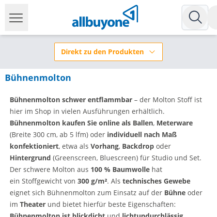
Direkt zu den Produkten
Bühnenmolton
Bühnenmolton
schwer entflammbar
– der Molton Stoff ist
hier im Shop in vielen Ausführungen erhältlich.
Bühnenmolton kaufen Sie online als Ballen
,
Meterware
(Breite 300 cm, ab 5 lfm) oder
individuell nach Maß
konfektioniert
, etwa als
Vorhang
,
Backdrop
oder
Hintergrund
(Greenscreen, Bluescreen) für Studio und Set.
Der schwere Molton aus
100 % Baumwolle
hat
ein Stoffgewicht von
300 g/m²
.
Als
technisches Gewebe
eignet sich Bühnenmolton zum Einsatz auf der
Bühne
oder
im
Theater
und bietet hierfür beste Eigenschaften:
Bühnenmolton ist blickdicht
und
lichtundurchlässig.