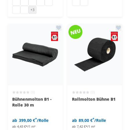
Bühnenmolton konfektioniert
Bühnenmolton geöst
Backdrop Bühnenmolton auf Maß
Bühnenmolton konfektioniert
Bühnenmolton konfektionieren lassen
Bühnenmolton Rolle
Bühnenmolton Rolle
Bühnenmolton nähen lassen
Bühnenmolton auf Maß
+3
(0)
(0)
Bühnenmolton B1 -
Rollmolton Bühne B1
Rolle 30 m
*
*
ab
399,00 €
/Rolle
ab
89,00 €
/Rolle
ab
4,43 €*/1 m²
ab
7,42 €*/1 m²