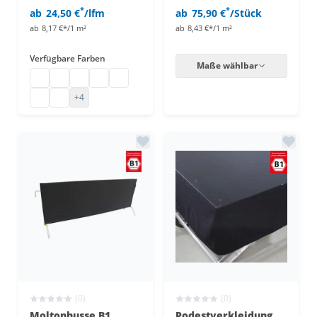
*
*
ab
24,50 €
/lfm
ab
75,90 €
/Stück
ab
8,17 €*/1 m²
ab
8,43 €*/1 m²
Verfügbare Farben
Maße wählbar
Bühnenmolton Meterware
Bühnenmolton Meterware
Bühnenmolton Meterware
Bühnenmolton Meterware
Bühnenmolton Meterware
Bühnenmolton Meterware
Bühnenmolton Meterware
+4
(0)
(0)
Moltonhusse B1
Podestverkleidung