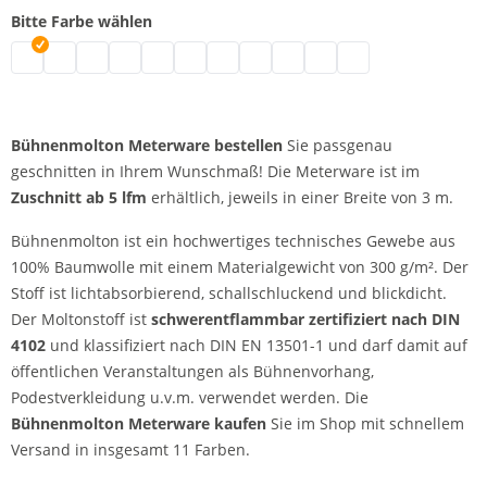
Bitte Farbe wählen
Bühnenmolton Meterware | grau
Bühnenmolton Meterware | natur
Bühnenmolton Meterware | schwarz
Bühnenmolton Meterware | weiß
Bühnenmolton Meterware | bordeaux
Bühnenmolton Meterware | blau
Bühnenmolton Meterware | dunkelbl
Bühnenmolton Meterware | gree
Bühnenmolton Meterware | r
Bühnenmolton Meterware
Bühnenmolton Mete
Bühnenmolton Meterware bestellen
Sie passgenau
geschnitten in Ihrem Wunschmaß! Die Meterware ist im
Zuschnitt ab 5 lfm
erhältlich, jeweils in einer Breite von 3 m.
Bühnenmolton ist ein hochwertiges technisches Gewebe aus
100% Baumwolle mit einem Materialgewicht von 300 g/m². Der
Stoff ist lichtabsorbierend, schallschluckend und blickdicht.
Der Moltonstoff ist
schwerentflammbar zertifiziert nach DIN
4102
und klassifiziert nach DIN EN 13501-1 und darf damit auf
öffentlichen Veranstaltungen als Bühnenvorhang,
Podestverkleidung u.v.m. verwendet werden. Die
Bühnenmolton Meterware kaufen
Sie im Shop mit schnellem
Versand in insgesamt 11 Farben.