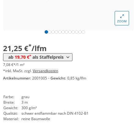
ZOOM
Menge
Preis
*
ab 20 lfm
19,70 €
6,57 €*/1m²
*
21,25 €
/lfm
*
ab
19,70 €
als Staffelpreis
7,08 €*/1 m²
*inkl. MwSt. zzgl.
Versandkosten
Artikelnummer:
2001005
·
Gewicht:
0,85 kg/lfm
Farbe:
grau
Breite:
3 m
Gewicht:
300 g/m²
Qualität:
schwer entflammbar nach DIN 4102-B1
Material:
reine Baumwolle