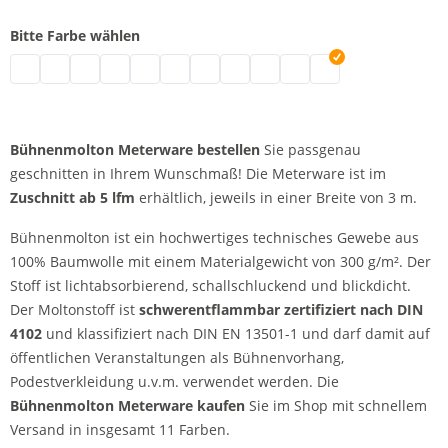
Bitte Farbe wählen
Bühnenmolton Meterware | grau
Bühnenmolton Meterware | natur
Bühnenmolton Meterware | schwarz
Bühnenmolton Meterware | weiß
Bühnenmolton Meterware | bordeaux
Bühnenmolton Meterware | blau
Bühnenmolton Meterware | dunkelbl
Bühnenmolton Meterware | gree
Bühnenmolton Meterware | r
Bühnenmolton Meterware
Bühnenmolton Mete
Bühnenmolton Meterware bestellen
Sie passgenau
geschnitten in Ihrem Wunschmaß! Die Meterware ist im
Zuschnitt ab 5 lfm
erhältlich, jeweils in einer Breite von 3 m.
Bühnenmolton ist ein hochwertiges technisches Gewebe aus
100% Baumwolle mit einem Materialgewicht von 300 g/m². Der
Stoff ist lichtabsorbierend, schallschluckend und blickdicht.
Der Moltonstoff ist
schwerentflammbar zertifiziert nach DIN
4102
und klassifiziert nach DIN EN 13501-1 und darf damit auf
öffentlichen Veranstaltungen als Bühnenvorhang,
Podestverkleidung u.v.m. verwendet werden. Die
Bühnenmolton Meterware kaufen
Sie im Shop mit schnellem
Versand in insgesamt 11 Farben.