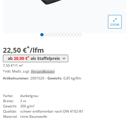
ZOOM
Menge
Preis
*
ab 20 lfm
20,90 €
6,97 €*/1m²
*
22,50 €
/lfm
*
ab
20,90 €
als Staffelpreis
7,50 €*/1 m²
*inkl. MwSt. zzgl.
Versandkosten
Artikelnummer:
2001029
·
Gewicht:
0,85 kg/lfm
Farbe:
dunkelgrau
Breite:
3 m
Gewicht:
300 g/m²
Qualität:
schwer entflammbar nach DIN 4102-B1
Material:
reine Baumwolle