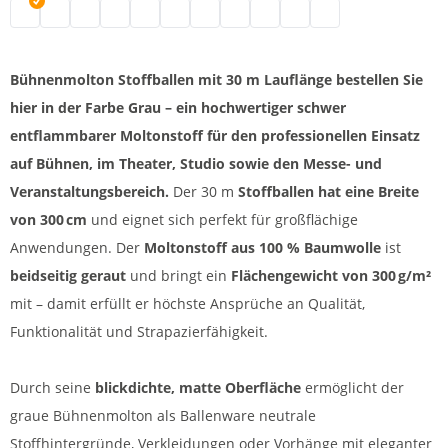
Bühnenmolton Stoffballen | grau
Bühnenmolton günstig | natur
Bühnenmolton | schwarz
Molton Bühnenstoff | weiß
Molton | bordeaux
B1 Molton | blau
Bühnen Molton Stoff | dunkelblau
Greenscreen
Molton farbig | rot
Bühnenmolton B1 | hell
Bühnenmolton Rolle
Bühnenmolton Stoffballen mit 30 m Lauflänge bestellen Sie
hier in der Farbe Grau – ein hochwertiger schwer
entflammbarer Moltonstoff für den professionellen Einsatz
auf Bühnen, im Theater, Studio sowie den Messe- und
Veranstaltungsbereich.
Der 30 m
Stoffballen hat eine Breite
von 300 cm
und eignet sich perfekt für großflächige
Anwendungen. Der
Moltonstoff aus 100 % Baumwolle
ist
beidseitig geraut
und bringt ein
Flächengewicht von 300 g/m²
mit – damit erfüllt er höchste Ansprüche an Qualität,
Funktionalität und Strapazierfähigkeit.
Durch seine
blickdichte, matte Oberfläche
ermöglicht der
graue Bühnenmolton als Ballenware neutrale
Stoffhintergründe, Verkleidungen oder Vorhänge mit eleganter