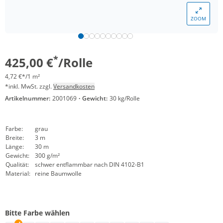
ZOOM
*
425,00 €
/Rolle
4,72 €*/1 m²
*inkl. MwSt. zzgl.
Versandkosten
Artikelnummer:
2001069
·
Gewicht:
30 kg/Rolle
Farbe:
grau
Breite:
3 m
Länge:
30 m
Gewicht:
300 g/m²
Qualität:
schwer entflammbar nach DIN 4102-B1
Material:
reine Baumwolle
Bitte Farbe wählen