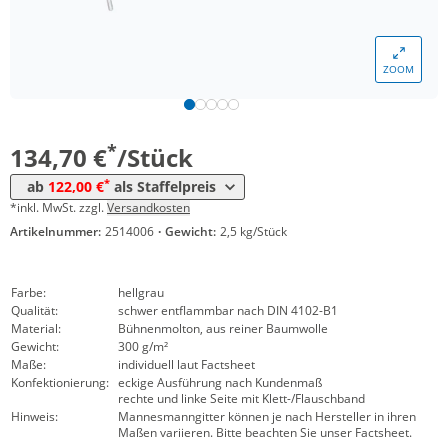
ZOOM
Menge
Preis
*
ab 10 Stück
122,00 €
*
134,70 €
/Stück
*
ab
122,00 €
als Staffelpreis
*inkl. MwSt. zzgl.
Versandkosten
Artikelnummer:
2514006
·
Gewicht:
2,5 kg/Stück
Farbe:
hellgrau
Qualität:
schwer entflammbar nach DIN 4102-B1
Material:
Bühnenmolton, aus reiner Baumwolle
Gewicht:
300 g/m²
Maße:
individuell laut Factsheet
Konfektionierung:
eckige Ausführung nach Kundenmaß
rechte und linke Seite mit Klett-/Flauschband
Hinweis:
Mannesmanngitter können je nach Hersteller in ihren
Maßen variieren. Bitte beachten Sie unser Factsheet.