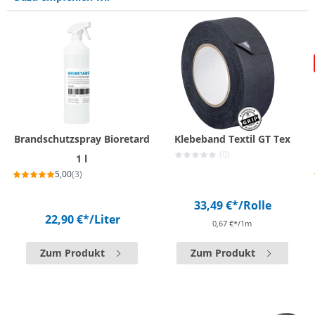
Brandschutzspray Bioretard
Klebeband Textil GT Tex
(0)
1 l
5,00
(3)
33,49 €*
/Rolle
22,90 €*
/Liter
0,67 €*/1m
Zum Produkt
Zum Produkt