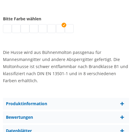
Bitte Farbe wählen
Moltonhusse B1 | natur
Moltonhusse B1 | schwarz
Moltonhusse B1 | weiß
Moltonhusse B1 | bordeaux
Moltonhusse B1 | blau
Moltonhusse B1 | rot
Moltonhusse B1 | hellgrau
Moltonhusse B1 | dunkelgrau
Die Husse wird aus Bühnenmolton passgenau für
Mannesmanngitter und andere Absperrgitter gefertigt. Die
Moltonhusse ist schwer entflammbar nach Brandklasse B1 und
klassifiziert nach DIN EN 13501-1 und in 8 verschiedenen
Farben erhältlich.
Produktinformation
Bewertungen
Datenblätter