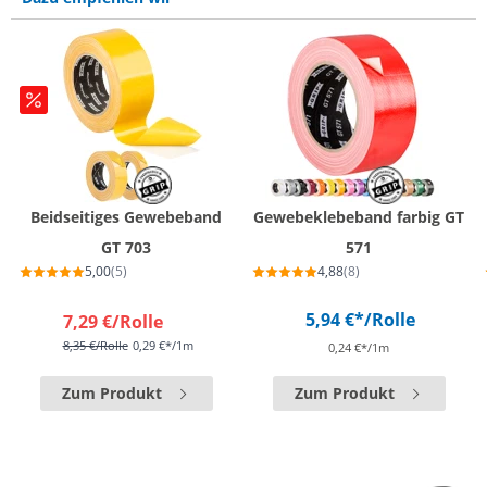
Beidseitiges Gewebeband
Gewebeklebeband farbig GT
GT 703
571
5,00
(5)
4,88
(8)
5,94 €*
/Rolle
7,29 €
/Rolle
8,35 €
/Rolle
0,29 €*/1m
0,24 €*/1m
Zum Produkt
Zum Produkt