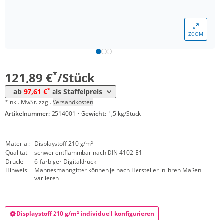
Menge
Preis
ZOOM
*
ab 20 Stück
110,16 €
*
ab 50 Stück
97,61 €
*
121,89 €
/Stück
*
ab
97,61 €
als Staffelpreis
*inkl. MwSt. zzgl.
Versandkosten
Artikelnummer:
2514001
·
Gewicht:
1,5 kg/Stück
Material:
Displaystoff 210 g/m²
Qualität:
schwer entflammbar nach DIN 4102-B1
Druck:
6-farbiger Digitaldruck
Hinweis:
Mannesmanngitter können je nach Hersteller in ihren Maßen
variieren
Displaystoff 210 g/m² individuell konfigurieren