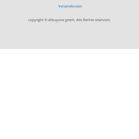
Versandkosten
copyright © allbuyone gmbh. Alle Rechte reserviert.