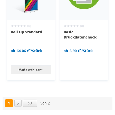
(0)
(0)
Roll Up Standard
Basic
Druckdatencheck
*
*
ab
64,06 €
/Stück
ab
5,90 €
/Stück
Maße wählbar
1
von 2
Seite
Nächste Seite
Letzte Seite