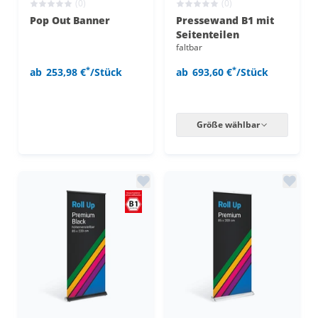
(0)
(0)
Pop Out Banner
Pressewand B1 mit
Seitenteilen
faltbar
*
*
ab
253,98 €
/Stück
ab
693,60 €
/Stück
Größe wählbar