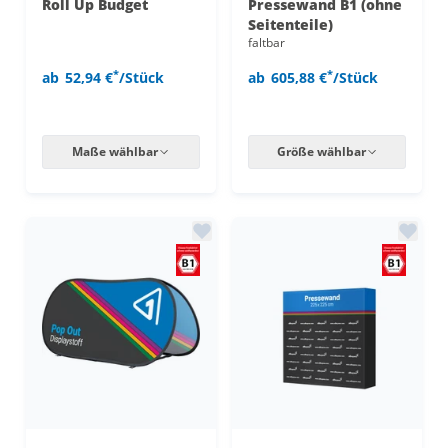
Roll Up Budget
Pressewand B1 (ohne
Seitenteile)
faltbar
*
*
ab
52,94 €
/Stück
ab
605,88 €
/Stück
Maße wählbar
Größe wählbar