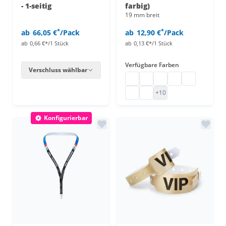
- 1-seitig
farbig)
19 mm breit
*
*
ab
66,05 €
/Pack
ab
12,90 €
/Pack
ab
0,66 €*/1 Stück
ab
0,13 €*/1 Stück
Verfügbare Farben
Verschluss wählbar
Tyvek Bänder bedrucken
Bedruckte Papier Einlass
Einlassbänder Papier
Kontrollarmbänd
Kontrollbänd
Kontrollbändchen 1-farbig be
Einlassbänder 19 mm
+10
Konfigurierbar