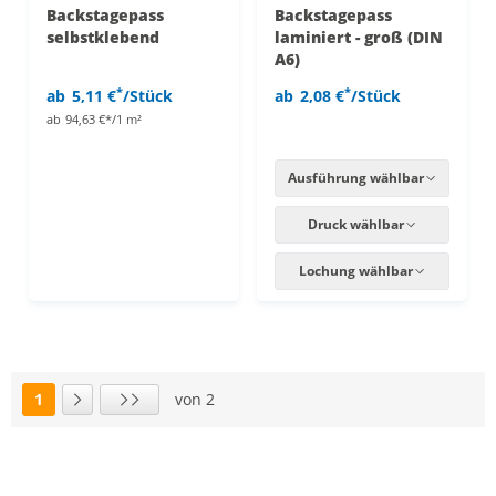
Backstagepass
Backstagepass
selbstklebend
laminiert - groß (DIN
A6)
*
*
ab
5,11 €
/Stück
ab
2,08 €
/Stück
ab
94,63 €*/1 m²
Ausführung wählbar
Druck wählbar
Lochung wählbar
1
von 2
Seite
Nächste Seite
Letzte Seite