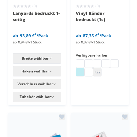
(0)
(0)
Lanyards bedruckt 1-
Vinyl Bänder
seitig
bedruckt (1c)
*
*
ab
93,89 €
/Pack
ab
87,35 €
/Pack
ab
0,94 €*/1 Stück
ab
0,87 €*/1 Stück
Verfügbare Farben
Breite wählbar
Vinyl Einlassbänder
Vinyl Einlassbänder
Vinyl Einlassbänder
Vinyl Einlassbän
Vinyl Einlas
Haken wählbar
Vinyl Einlassbänder
Vinyl Einlassbänder
+22
Verschluss wählbar
Zubehör wählbar