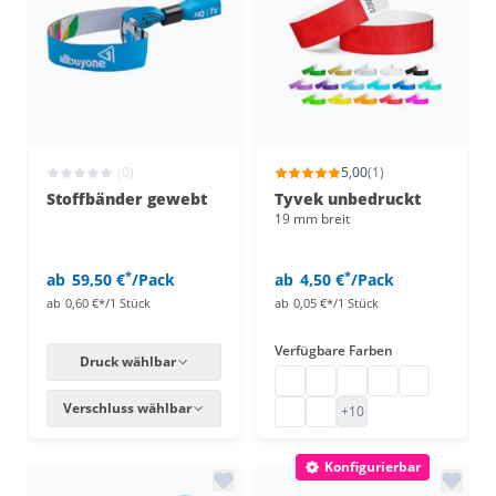
(0)
5,00
(1)
Stoffbänder gewebt
Tyvek unbedruckt
19 mm breit
*
*
ab
59,50 €
/Pack
ab
4,50 €
/Pack
ab
0,60 €*/1 Stück
ab
0,05 €*/1 Stück
Verfügbare Farben
Druck wählbar
Tyvek Bänder
Tyvek Bändchen
Tyvek Bänder 19mm
Einlassarmbände
Partybändch
Verschluss wählbar
Tyvek Bänder unbedruckt
Papier Eintrittsbänder
+10
Konfigurierbar