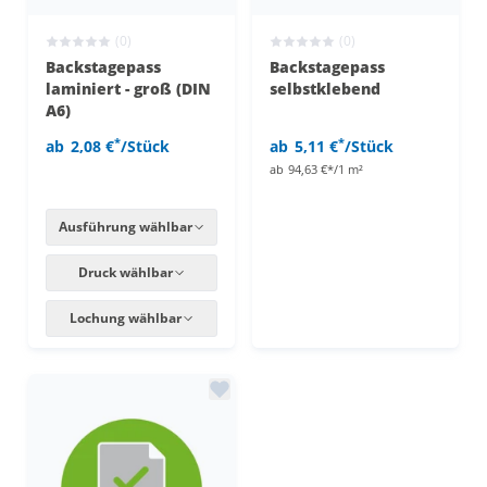
(0)
(0)
Backstagepass
Backstagepass
laminiert - groß (DIN
selbstklebend
A6)
*
*
ab
2,08 €
/Stück
ab
5,11 €
/Stück
ab
94,63 €*/1 m²
Ausführung wählbar
Druck wählbar
Lochung wählbar