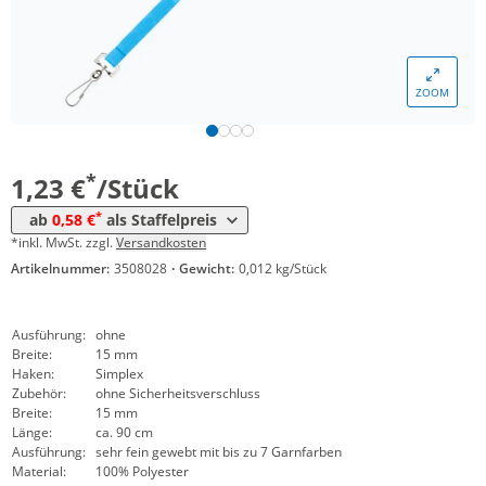
*
ab 5000 Stück
0,77 €
*
ab 10000 Stück
0,69 €
ZOOM
*
ab 20000 Stück
0,63 €
*
ab 50000 Stück
0,58 €
*
1,23 €
/Stück
*
ab
0,58 €
als Staffelpreis
*inkl. MwSt. zzgl.
Versandkosten
Artikelnummer:
3508028
·
Gewicht:
0,012 kg/Stück
Ausführung:
ohne
Breite:
15 mm
Haken:
Simplex
Zubehör:
ohne Sicherheitsverschluss
Breite:
15 mm
Länge:
ca. 90 cm
Ausführung:
sehr fein gewebt mit bis zu 7 Garnfarben
Material:
100% Polyester