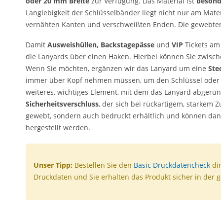
oder 20 mm Breite
zur Verfügung. Das Material ist
besond
Langlebigkeit der Schlüsselbänder liegt nicht nur am Mater
vernähten Kanten und verschweißten Enden. Die gewebten
Damit
Ausweishü
llen, Backstagep
ässe
und
VIP
Tickets am
die Lanyards über einen Haken. Hierbei können Sie zwisc
Wenn Sie möchten, ergänzen wir das Lanyard um eine
Ste
immer über Kopf nehmen müssen, um den Schlüssel oder di
weiteres, wichtiges Element, mit dem das Lanyard abgerun
Sicherheitsverschluss
, der sich bei rückartigem, starkem Z
gewebt, sondern auch bedruckt erhältlich und können da
hergestellt werden.
Unser Tipp:
Bestellen Sie den
Basic Druckdatencheck
dir
Druckdaten und Sie erhalten das Produkt sicher in der 