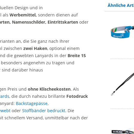
Ähnliche Art
duellen Design und in
l als
Werbemittel,
sondern dienen auf
rten, Namensschilder, Eintrittskarten
oder
rianten an, die Sie ganz nach Ihrer
hl zwischen
zwei Haken
, optional einem
ind die gewebten Lanyards in der
Breite 15
d besonders angenehm zu tragen und
 sind darüber hinaus
gen Preis und
ohne Klischeekosten
. Als
yards
, die durch nahezu brillante
Fotodruck
Lanyard:
Backstagepässe
,
ewebt
oder
Stoffbänder bedruckt
. Die
it schnellem Versand, unmittelbar nach der