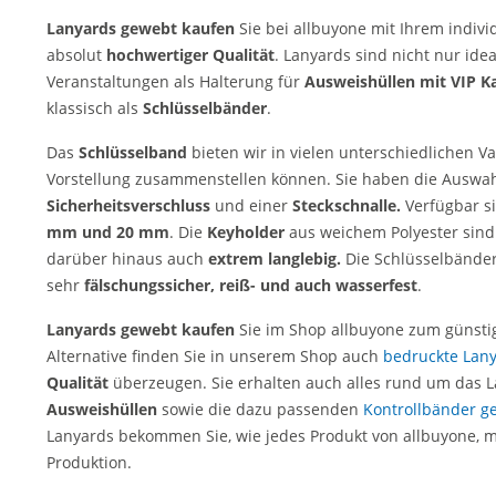
Lanyards gewebt kaufen
Sie bei allbuyone mit Ihrem indivi
absolut
hochwertiger Qualität
. Lanyards sind nicht nur idea
Veranstaltungen als Halterung für
Ausweishüllen mit VIP Ka
klassisch als
Schlüsselbänder
.
Das
Schl
üsselband
bieten wir in vielen unterschiedlichen Va
Vorstellung zusammenstellen können. Sie haben die Auswa
Sicherheitsverschluss
und einer
Steckschnalle.
Verfügbar s
mm und 20 mm
. Die
Keyholder
aus weichem Polyester sin
darüber hinaus auch
extrem langlebig.
Die Schlüsselbänder
sehr
fälschungssicher,
reiß- und auch wasserfest
.
Lanyards gewebt kaufen
Sie im Shop allbuyone zum günsti
Alternative finden Sie in unserem Shop auch
bedruckte Lan
Qualit
ät
überzeugen. Sie erhalten auch alles rund um das 
Ausweishüllen
sowie die dazu passenden
Kontrollbänder g
Lanyards bekommen Sie, wie jedes Produkt von allbuyone, m
Produktion.