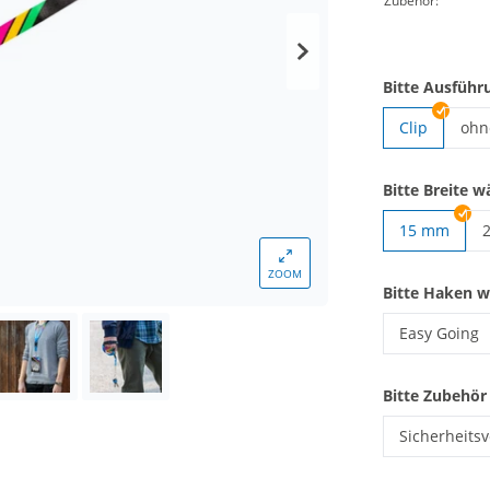
Zubehör:
Bitte Ausführ
Clip
ohn
Lan
Bitte Breite w
15 mm
L
ZOOM
Bitte Haken 
Easy Going
Lanyards ge
Bitte Zubehör
Sicherheits
Lanyards ge