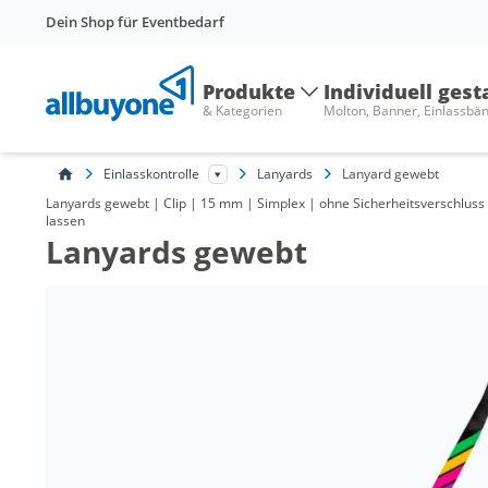
Dein Shop für Eventbedarf
Produkte
Individuell gest
& Kategorien
Molton, Banner, Einlassbä
Einlasskontrolle
Lanyards
Lanyard gewebt
Lanyards gewebt | Clip | 15 mm | Simplex | ohne Sicherheitsverschluss 
lassen
Lanyards gewebt