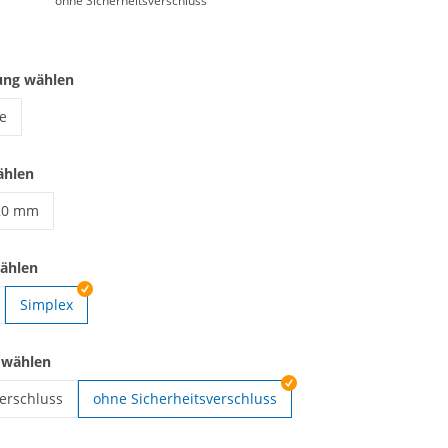
ohne Sicherheitsverschluss
ung wählen
e
yards gewebt | ohne
ählen
20 mm
anyards gewebt | 20 mm
wählen
Simplex
webt | Easy Going
 wählen
verschluss
ohne Sicherheitsverschluss
webt | Sicherheitsverschluss