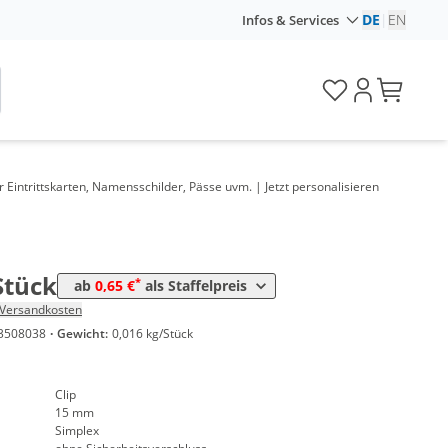
DE
|
EN
Infos & Services
Preis
*
tück
1,07 €
*
tück
0,89 €
*
tück
0,83 €
Eintrittskarten, Namensschilder, Pässe uvm. | Jetzt personalisieren
*
Stück
0,75 €
*
Stück
0,69 €
*
Stück
0,65 €
Stück
*
ab
0,65 €
als Staffelpreis
Versandkosten
3508038
·
Gewicht:
0,016 kg/Stück
Clip
15 mm
Simplex