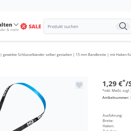
Menge
ab 1000 S
alten
SALE
nder & mehr
ab 3000 S
ab 5000 S
| gewebte Schlüsselbänder selber gestalten | 15 mm Bandbreite | mit Haken für 
ab 10000 
ab 20000 
ab 50000 
*
1,29 €
/
*inkl. MwSt. zzgl.
Artikelnummer:
Ausführung:
Breite:
Haken: