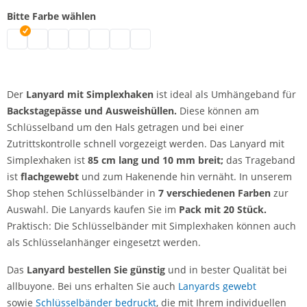
Bitte Farbe wählen
Lanyard | schwarz
Lanyard | weiß
Lanyard | blau
Lanyard | grün
Lanyard | rot
Lanyard | gelb
Lanyard | orange
Der
Lanyard mit Simplexhaken
ist ideal als Umhängeband für
Backstagepässe und Ausweishüllen.
Diese können am
Schlüsselband um den Hals getragen und bei einer
Zutrittskontrolle schnell vorgezeigt werden. Das Lanyard mit
Simplexhaken ist
85 cm lang und 10 mm breit;
das Trageband
ist
flachgewebt
und zum Hakenende hin vernäht. In unserem
Shop stehen Schlüsselbänder in
7 verschiedenen Farben
zur
Auswahl. Die Lanyards kaufen Sie im
Pack mit 20 Stück.
Praktisch: Die Schlüsselbänder mit Simplexhaken können auch
als Schlüsselanhänger eingesetzt werden.
Das
Lanyard bestellen Sie günstig
und in bester Qualität bei
allbuyone. Bei uns erhalten Sie auch
Lanyards gewebt
sowie
Schlüsselbänder bedruckt
, die mit Ihrem individuellen