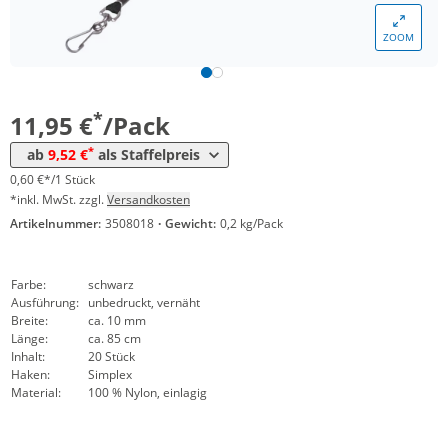
ZOOM
Menge
Preis
*
ab 50 Pack
9,52 €
0,48 €*/1Stück
*
11,95 €
/Pack
*
ab
9,52 €
als Staffelpreis
0,60 €*/1 Stück
*inkl. MwSt. zzgl.
Versandkosten
Artikelnummer:
3508018
·
Gewicht:
0,2 kg/Pack
Farbe:
schwarz
Ausführung:
unbedruckt, vernäht
Breite:
ca. 10 mm
Länge:
ca. 85 cm
Inhalt:
20 Stück
Haken:
Simplex
Material:
100 % Nylon, einlagig