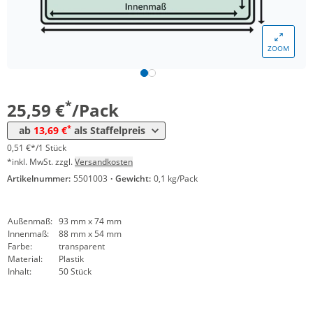
*
ab 10 Pack
19,64 €
0,39 €*/1Stück
*
ab 20 Pack
16,24 €
0,32 €*/1Stück
ZOOM
*
ab 60 Pack
14,28 €
0,29 €*/1Stück
*
ab 100 Pack
13,69 €
0,27 €*/1Stück
*
25,59 €
/Pack
*
ab
13,69 €
als Staffelpreis
0,51 €*/1 Stück
*inkl. MwSt. zzgl.
Versandkosten
Artikelnummer:
5501003
·
Gewicht:
0,1 kg/Pack
Außenmaß:
93 mm x 74 mm
Innenmaß:
88 mm x 54 mm
Farbe:
transparent
Material:
Plastik
Inhalt:
50 Stück