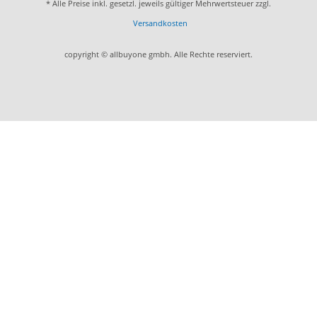
* Alle Preise inkl. gesetzl. jeweils gültiger Mehrwertsteuer zzgl.
Versandkosten
copyright © allbuyone gmbh. Alle Rechte reserviert.