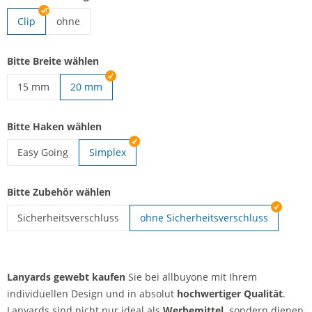
Clip
ohne
Lanyards gewebt | ohne
Bitte Breite wählen
15 mm
20 mm
Lanyards gewebt | 15 mm
Bitte Haken wählen
Easy Going
Simplex
Lanyards gewebt | Easy Going
Bitte Zubehör wählen
Sicherheitsverschluss
ohne Sicherheitsverschluss
Lanyards gewebt | Sicherheitsverschluss
Lanyards gewebt kaufen
Sie bei allbuyone mit Ihrem
individuellen Design und in absolut
hochwertiger Qualität
.
Lanyards sind nicht nur ideal als
Werbemittel,
sondern dienen