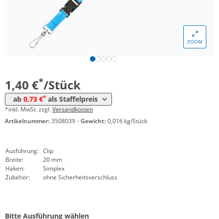
*
ab 5000 Stück
0,93 €
*
ab 10000 Stück
0,80 €
ZOOM
*
ab 20000 Stück
0,75 €
*
ab 50000 Stück
0,73 €
*
1,40 €
/Stück
*
ab
0,73 €
als Staffelpreis
*inkl. MwSt. zzgl.
Versandkosten
Artikelnummer:
3508039
·
Gewicht:
0,016 kg/Stück
Ausführung:
Clip
Breite:
20 mm
Haken:
Simplex
Zubehör:
ohne Sicherheitsverschluss
Bitte Ausführung wählen