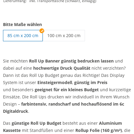
Lieferumfang:
inkl. Transporttasche (schwarz, einlagig)
Bitte Maße wählen
85 cm x 200 cm
100 cm x 200 cm
Roll Up Banner günstig | 100 cm x 200 cm
Sie möchten
Roll Up Banner günstig bedrucken lassen
und
dabei auf eine
hochwertige Druck Qualität
nicht verzichten?
Dann ist das Roll Up Budget genau das Richtige! Das Display
System ist unser
Einsteigermodell
,
günstig im Preis
und besonders
geeignet für ein kleines Budget
und kurzzeitige
Einsätze. Die Roll Ups drucken wir individuell in Ihrem Wunsch
Design –
farbintensiv, randscharf und
hochauflösend im 6c
Digitaldruck
.
Das
günstige Roll Up Budget
besteht aus einer
Aluminium
Kassette
mit Standfüßen und einer
Rollup Folie (160 g/m²)
, die