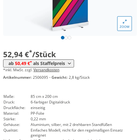
ZOOM
Menge
Preis
*
ab 10 Stück
50,49 €
*
52,94 €
/Stück
*
ab
50,49 €
als Staffelpreis
*inkl. MwSt. zzgl.
Versandkosten
Artikelnummer:
2506095
·
Gewicht:
2,8 kg/Stück
Maße:
85 cm x 200 cm
Druck:
6-farbiger Digitaldruck
Druckfläche:
einseitig
Material:
PP-Folie
Stärke:
0,22 mm
Gehäuse:
Aluminium, silber, mit 2 drehbaren Standfüßen
Qualität:
Einfaches Modell, nicht für den regelmäßigen Einsatz
geeignet