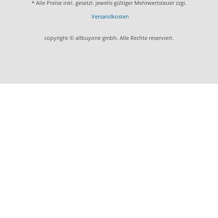
* Alle Preise inkl. gesetzl. jeweils gültiger Mehrwertsteuer zzgl.
Versandkosten
copyright © allbuyone gmbh. Alle Rechte reserviert.