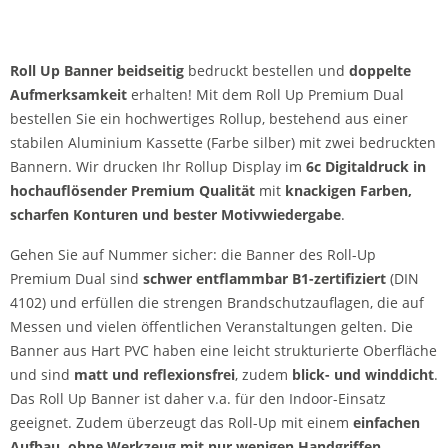
Roll Up Banner beidseitig
bedruckt bestellen und
doppelte
Aufmerksamkeit
erhalten! Mit dem Roll Up Premium Dual
bestellen Sie ein hochwertiges Rollup, bestehend aus einer
stabilen Aluminium Kassette (Farbe silber) mit zwei bedruckten
Bannern. Wir drucken Ihr Rollup Display im
6c Digitaldruck in
hochauflösender Premium Qualität
mit
knackigen Farben,
scharfen Konturen und bester Motivwiedergabe
.
Gehen Sie auf Nummer sicher: die Banner des Roll-Up
Premium Dual sind
schwer entflammbar B1-zertifiziert
(DIN
4102) und erfüllen die strengen Brandschutzauflagen, die auf
Messen und vielen öffentlichen Veranstaltungen gelten. Die
Banner aus Hart PVC haben eine leicht strukturierte Oberfläche
und sind
matt und reflexionsfrei
, zudem
blick- und winddicht
.
Das Roll Up Banner ist daher v.a. für den Indoor-Einsatz
geeignet. Zudem überzeugt das Roll-Up mit einem
einfachen
Aufbau, ohne Werkzeug mit nur wenigen Handgriffen
.