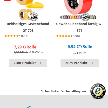
Beidseitiges Gewebeband
Gewebeklebeband farbig GT
GT 703
571
5,00
(5)
4,88
(8)
5,94 €*
/Rolle
7,29 €
/Rolle
8,35 €
/Rolle
0,29 €*/1m
0,24 €*/1m
Zum Produkt
Zum Produkt
Sicher Einkaufen bei allbuyone: