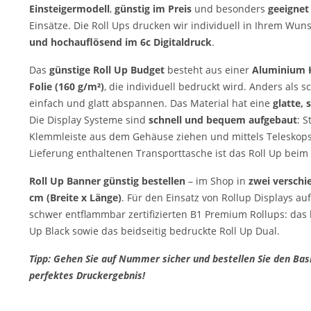
Einsteigermodell
,
günstig im Preis
und besonders
geeignet
Einsätze. Die Roll Ups drucken wir individuell in Ihrem Wun
und
hochauflösend im 6c Digitaldruck
.
Das
günstige Roll Up Budget
besteht aus einer
Aluminium 
Folie (160 g/m²)
, die individuell bedruckt wird. Anders als 
einfach und glatt abspannen. Das Material hat eine
glatte,
Die Display Systeme sind
schnell und bequem aufgebaut
: 
Klemmleiste aus dem Gehäuse ziehen und mittels Teleskopsta
Lieferung enthaltenen Transporttasche ist das Roll Up beim
Roll Up Banner günstig bestellen
– im Shop in
zwei versch
cm (Breite x Länge)
. Für den Einsatz von Rollup Displays a
schwer entflammbar zertifizierten B1 Premium Rollups: das 
Up Black sowie das beidseitig bedruckte Roll Up Dual.
Tipp: Gehen Sie auf Nummer sicher und bestellen Sie den Basi
perfektes Druckergebnis!