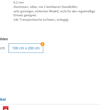
0,2 mm
Aluminium, silber, mit 2 drehbaren Standfüßen
sehr günstiges, einfaches Modell, nicht für den regelmäßige
Einsatz geeignet.
inkl. Transporttasche (schwarz, einlagig)
ählen
 cm
100 cm x 200 cm
ner günstig | 85 cm x 200 cm
ikel