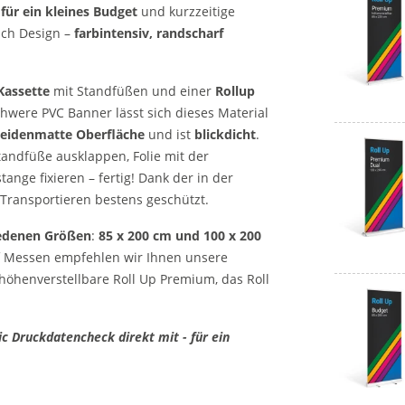
 für ein kleines Budget
und kurzzeitige
sch Design –
farbintensiv, randscharf
Kassette
mit Standfüßen und einer
Rollup
schwere PVC Banner lässt sich dieses Material
 seidenmatte Oberfläche
und ist
blickdicht
.
Standfüße ausklappen, Folie mit der
nge fixieren – fertig! Dank der in der
 Transportieren bestens geschützt.
iedenen Größen
:
85 x 200 cm und 100 x 200
uf Messen empfehlen wir Ihnen unsere
höhenverstellbare Roll Up Premium, das Roll
c Druckdatencheck direkt mit - für ein