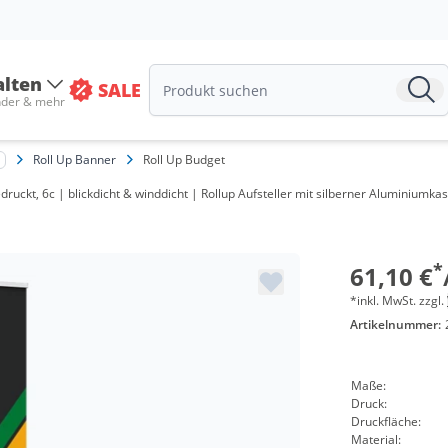
alten
SALE
nder & mehr
Roll Up Banner
Roll Up Budget
ruckt, 6c | blickdicht & winddicht | Rollup Aufsteller mit silberner Aluminiumkas
Meng
ab 10 
*
61,10 €
*inkl. MwSt. zzgl.
Artikelnummer:
Maße:
Druck:
Druckfläche:
Material: