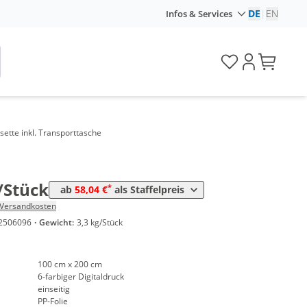
DE
|
EN
Infos & Services
sette inkl. Transporttasche
e
Preis
*
Stück
58,04 €
/Stück
*
ab
58,04 €
als Staffelpreis
Versandkosten
2506096
·
Gewicht:
3,3 kg/Stück
100 cm x 200 cm
6-farbiger Digitaldruck
einseitig
PP-Folie