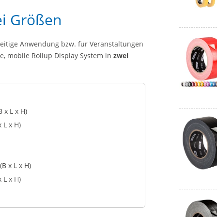
ei Größen
zeitige Anwendung bzw. für Veranstaltungen
e, mobile Rollup Display System in
zwei
 x L x H)
 L x H)
(B x L x H)
 L x H)