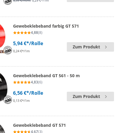
8,35 €
/Rolle
0,29 €*/1m
Gewebeklebeband farbig GT 571
4,88
(8)
5,94 €*
/Rolle
Zum Produkt
0,24 €*/1m
Gewebeklebeband GT 561 - 50 m
4,83
(6)
6,56 €*
/Rolle
Zum Produkt
0,13 €*/1m
Gewebeklebeband GT 571
4,67
(3)