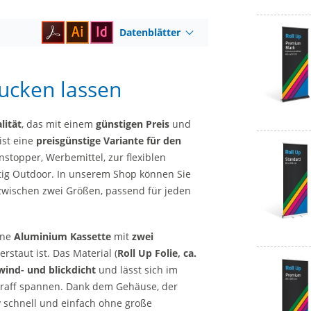
Datenblätter
ucken lassen
lität
, das mit einem
günstigen Preis
und
ist eine
preisgünstige Variante für den
stopper, Werbemittel, zur flexiblen
tig Outdoor. In unserem Shop können Sie
 zwischen zwei Größen, passend für jeden
ine
Aluminium Kassette
mit
zwei
erstaut ist. Das Material (
Roll Up Folie, ca.
wind- und blickdicht
und lässt sich im
 straff spannen. Dank dem Gehäuse, der
y schnell und einfach ohne große