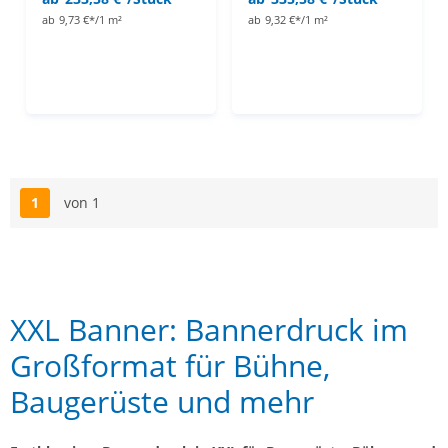
ab
9,73 €*/1 m²
ab
9,32 €*/1 m²
1
von 1
Seite
XXL Banner: Bannerdruck im
Großformat für Bühne,
Baugerüste und mehr