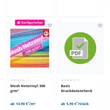
Konfigurierbar
(0)
(0)
Mesh Netzvinyl 300
Basic
g/m²
Druckdatencheck
*
*
ab
14,90 €
/m²
ab
5,90 €
/Stück