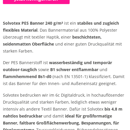
Solvotex PES Banner 240 g/m²
ist ein
stabiles und zugleich
flexibles Material
. Das Bannermaterial aus 100% Polyester
überzeugt mit textiler Haptik, einer
beschichteten,
seidenmatten Oberfläche
und einer guten Druckqualität mit
starken Farben.
Der PES Bannerstoff ist
wasserbeständig und temporär
outdoor-tauglich
sowie
B1 schwer entflammbar
und
flammhemmend
Bs1-d0
(nach EN 13501-1) klassifiziert. Damit
ist das Banner für den Innen- und Außeneinsatz geeignet.
Solvotex bedrucken wir im 6c Digitaldruck, in hochauflösender
Druckqualität und starken Farben, lediglich etwas weniger
intensiv als andere Textil Banner. Dafür ist Solvotex
bis 4,8 m
nahtlos bedruckbar
und damit
ideal für großformatige
Banner, faltbare Großflächenwerbung, Bespannungen, für
Displaysysteme
, Trussverkleidungen, Bühnendekorationen,