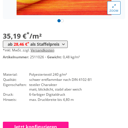
*
ab 50 m²
29,48 €
ZOOM
*
ab 100 m²
29,07 €
*
ab 250 m²
28,46 €
*
35,19 €
/m²
*
ab
28,46 €
als Staffelpreis
*inkl. MwSt. zzgl.
Versandkosten
Artikelnummer:
2511026
·
Gewicht:
0,48 kg/m²
Material:
Polyestertextil 240 g/m²
Qualität:
schwer entflammbar nach DIN 4102-B1
Eigenschaften:
textiler Charakter
matt, blickdicht, stabil aber weich
Druck:
6-farbiger Digitaldruck
Hinweis:
max. Druckbreite bis 4,80 m
Jetzt konfigurieren