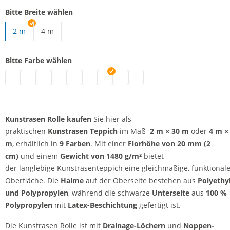
Bitte Breite wählen
2 m
4 m
Kunstrasen Rolle | 4 m
Bitte Farbe wählen
Kunstrasen Rolle | grau
Kunstrasen Rolle | schwarz
Kunstrasen Rolle | braun
Kunstrasen Rolle | weiß
Kunstrasen Rolle | blau
Kunstrasen Rolle | grün
Kunstrasen Rolle | rot
Kunstrasen Rolle | hellgrau
Kunstrasen Rolle | beige
Kunstrasen Rolle kaufen
Sie hier als
praktischen
Kunstrasen Teppich
im Maß
2 m × 30 m
oder
4 m ×
m
, erhältlich in
9 Farben
. Mit einer
Florhöhe von 20 mm (2
cm)
und einem
Gewicht von 1480 g/m²
bietet
der langlebige Kunstrasenteppich eine gleichmäßige, funktional
Oberfläche. Die
Halme
auf der Oberseite bestehen aus
Polyethy
und Polypropylen
, während die schwarze
Unterseite
aus
100 %
Polypropylen
mit
Latex-Beschichtung
gefertigt ist.
Die Kunstrasen Rolle ist mit
Drainage-Löchern
und
Noppen-