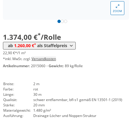
Menge
Preis
ZOOM
*
ab 5 Rollen
1.314,00 €
21,90 €*/1m²
*
ab 10 Rollen
1.260,00 €
21,00 €*/1m²
*
1.374,00 €
/Rolle
*
ab
1.260,00 €
als Staffelpreis
22,90 €*/1 m²
*inkl. MwSt. zzgl.
Versandkosten
Artikelnummer:
2015060
·
Gewicht:
89 kg/Rolle
Breite:
2 m
Farbe:
rot
Länge:
30 m
Qualität:
schwer entflammbar, bfl-s1 gemäß EN 13501-1 (2019)
Stärke:
20 mm
Materialgewicht:
1.480 g/m²
Ausführung:
Drainage-Löcher und Noppen-Struktur