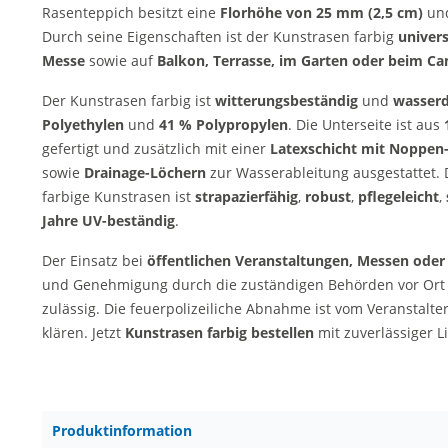
Rasenteppich besitzt eine
Florhöhe von 25 mm (2,5 cm)
und
Durch seine Eigenschaften ist der Kunstrasen farbig
univers
Messe
sowie auf
Balkon, Terrasse, im Garten oder beim C
Der Kunstrasen farbig ist
witterungsbeständig
und
wasserd
Polyethylen
und
41 % Polypropylen
. Die Unterseite ist aus
gefertigt und zusätzlich mit einer
Latexschicht mit Noppen
sowie
Drainage-Löchern
zur Wasserableitung ausgestattet.
farbige Kunstrasen ist
strapazierfähig
,
robust
,
pflegeleicht
,
Jahre UV-beständig
.
Der Einsatz bei
öffentlichen Veranstaltungen, Messen oder
und Genehmigung durch die zuständigen Behörden vor Ort (z
zulässig. Die feuerpolizeiliche Abnahme ist vom Veranstalte
klären. Jetzt
Kunstrasen farbig bestellen
mit zuverlässiger L
Produktinformation