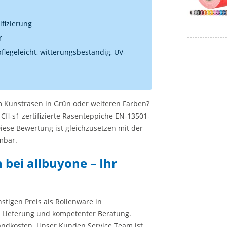
ifizierung
ur
flegeleicht, witterungsbeständig, UV-
 Kunstrasen
in Grün oder weiteren Farben?
Cfl-s1 zertifizierte Rasenteppiche EN-13501-
iese Bewertung ist
gleichzusetzen mit der
mmbar
.
 bei allbuyone – Ihr
stigen Preis als Rollenware in
r Lieferung und kompetenter Beratung.
rsandkosten. Unser Kunden Service Team ist