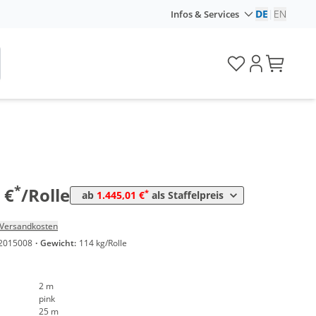
DE
|
EN
Infos & Services
Menge
Preis
*
ab 5 Rollen
1.595,00 €
31,90 €*/1m²
*
ab 10 Rollen
1.445,01 €
28,90 €*/1m²
*
 €
/Rolle
*
ab
1.445,01 €
als Staffelpreis
Versandkosten
2015008
·
Gewicht:
114 kg/Rolle
2 m
pink
25 m