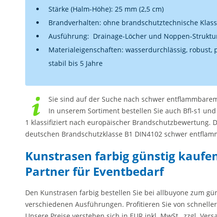
Stärke (Halm-Höhe): 25 mm (2,5 cm)
Brandverhalten: ohne brandschutztechnische Klass
Ausführung: Drainage-Löcher und Noppen-Strukt
Materialeigenschaften: wasserdurchlässig, robust, p
stabil bis 5 Jahre
Sie
sind auf der Suche nach
schwer entflammbarem
In unserem Sortiment bestellen Sie auch
Bfl-s1
und 
1 klassifiziert nach europäischer Brandschutzbewertung.
D
deutschen Brandschutzklasse B1 DIN4102 schwer entfla
Kunstrasen farbig günstig kaufen
Partner für Eventbedarf
Den
Kunstrasen farbig
bestellen Sie bei allbuyone zum gün
verschiedenen Ausführungen. Profitieren Sie von schnelle
Unsere Preise verstehen sich in EUR inkl. MwSt., zzgl. Ve