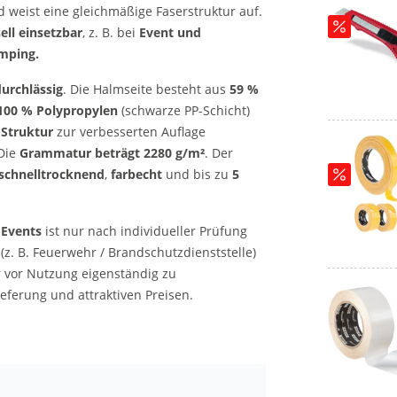
 weist eine gleichmäßige Faserstruktur auf.
ell einsetzbar
, z. B. bei
Event und
amping.
urchlässig
. Die Halmseite besteht aus
59 %
100 % Polypropylen
(schwarze PP-Schicht)
-Struktur
zur verbesserten Auflage
 Die
Grammatur beträgt 2280 g/m²
. Der
schnelltrocknend
,
farbecht
und bis zu
5
 Events
ist nur nach individueller Prüfung
. B. Feuerwehr / Brandschutzdienststelle)
r vor Nutzung eigenständig zu
ieferung und attraktiven Preisen.