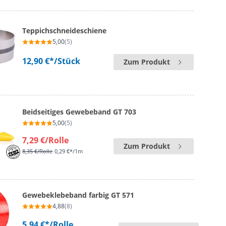
Teppichschneideschiene
5,00
(5)
12,90 €*
/Stück
Zum Produkt
Beidseitiges Gewebeband GT 703
5,00
(5)
7,29 €
/Rolle
Zum Produkt
8,35 €
/Rolle
0,29 €*/1m
Gewebeklebeband farbig GT 571
4,88
(8)
5,94 €*
/Rolle