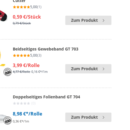
Cutter
5,00
(1)
0,59 €
/Stück
Zum Produkt
0,79 €
/Stück
Beidseitiges Gewebeband GT 703
5,00
(3)
3,99 €
/Rolle
Zum Produkt
4,77 €
/Rolle
0,16 €*/1m
Doppelseitiges Folienband GT 704
(0)
8,98 €*
/Rolle
Zum Produkt
0,36 €*/1m