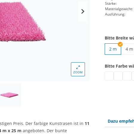
Stärke:
Materialgewicht:
Ausführung:
Bitte Breite w
2 m
4 m
Kuns
Bitte Farbe w
ZOOM
Kunstrasen far
Kunstrase
Kunst
K
Dazu empfeh
igen Preis. Der farbige Kunstrasen ist in
11
4 m x 25 m
angeboten. Der bunte