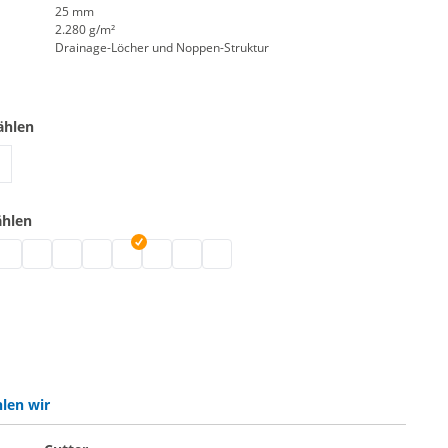
25 mm
2.280 g/m²
Drainage-Löcher und Noppen-Struktur
ählen
trasen farbig | 4 m
ählen
big | grau meliert
n farbig | weiß-meliert
rasen farbig | schwarz
unstrasen farbig | braun
Kunstrasen farbig | weiß
Kunstrasen farbig | hellblau
Kunstrasen farbig | grün
Kunstrasen farbig | pink
Kunstrasen farbig | lila
Kunstrasen farbig | beige
Kunstrasen farbig | schwarz meliert
len wir