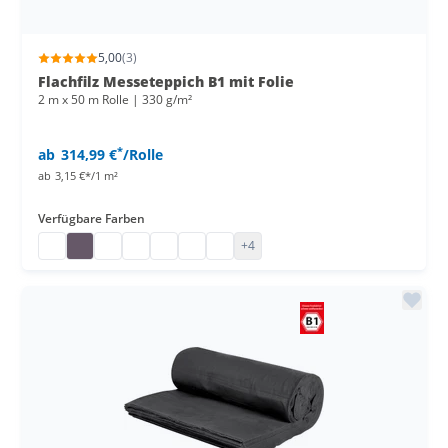
5,00
(3)
Flachfilz Messeteppich B1 mit Folie
2 m x 50 m Rolle | 330 g/m²
*
ab
314,99 €
/Rolle
ab
3,15 €*/1 m²
Verfügbare Farben
Eventteppich
Flachfilz B1 mit Folie
Messe Teppich mit Folie
Flachfilz Teppich B1
Flachfilz B1 mit Folienabdeckung
Messefilz
Flachfilz B1 mit Folie
+4