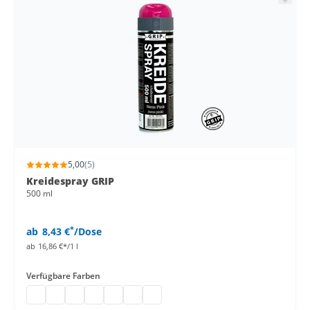
5,00
(5)
Kreidespray GRIP
500 ml
*
ab
8,43 €
/Dose
ab
16,86 €*/1 l
Verfügbare Farben
Kreidespray GRIP
Kreide Spray
Kreidespray
Kreidespray 500 ml Dose
Kreide Spraydose
Kreide Markierungsspray
Kreidespray wasserlöslich