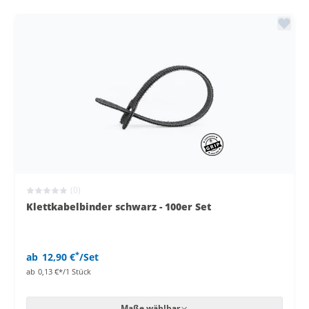
(0)
Klettkabelbinder schwarz - 100er Set
*
ab
12,90 €
/Set
ab
0,13 €*/1 Stück
Maße wählbar