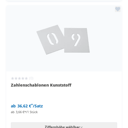
(0)
Zahlenschablonen Kunststoff
*
ab
36,62 €
/Satz
ab
3,66 €*/1 Stück
Ziffernhöhe wählbar