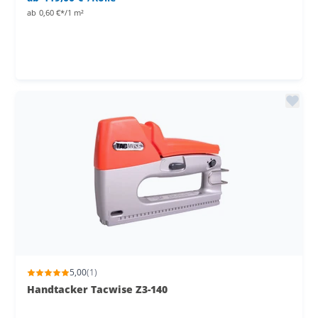
ab
0,60 €*/1 m²
5,00
(1)
Handtacker Tacwise Z3-140