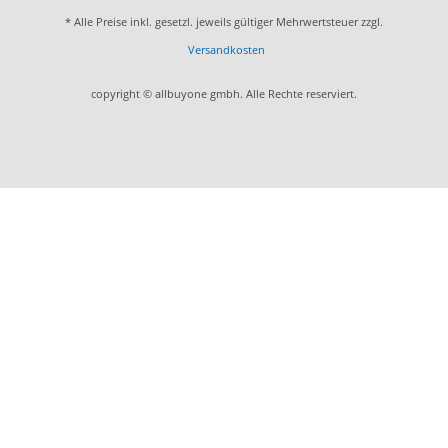
* Alle Preise inkl. gesetzl. jeweils gültiger Mehrwertsteuer zzgl.
Versandkosten
copyright © allbuyone gmbh. Alle Rechte reserviert.