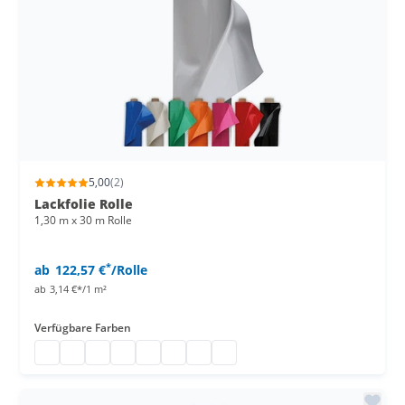
5,00
(2)
Lackfolie Rolle
1,30 m x 30 m Rolle
*
ab
122,57 €
/Rolle
ab
3,14 €*/1 m²
Verfügbare Farben
Lackfolie Rolle
Lackfolie
PVC Lacktischdecke
PVC Tischfolie
Biertischfolie
Folie für Tisch
PVC Lackfolie
Lackfolie