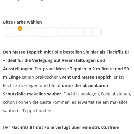
Bitte Farbe wählen
Flachfilz B1 mit Folie | grau meliert
Messe Teppich mit Folie | grau
Flachfilz Teppich B1 | schwarz
Flachfilz B1 mit Folienabdeckung | weiß
Messefilz | blau
Flachfilz B1 mit Folie | grün
Flachfilz B1 für Aussen und Innen | pi
Eventteppich | rot
Flachfilz B1 Outdoor und Indoo
Messeteppich mit Schutzf
Flachfilz B1 Aussen
Den Messe Teppich mit Folie bestellen Sie hier als Flachfilz B1
– ideal für die Verlegung auf Veranstaltungen und
Ausstellungen.
Der
graue Messe Teppich in 2 m Breite und 50
m Länge
ist ein praktischer
Event und Messe Teppich
, er ist
leicht zu verlegen und bleibt
unter der abziehbaren
Schutzfolie makellos sauber
. Flachfilz auslegen, Folie abziehen,
schon können die Gäste kommen, es erwartet sie ein makellos
sauberer Teppichboden.
Der
Flachfilz B1 mit Folie verfügt über eine strukturfreie