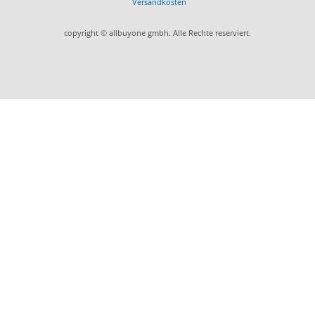
Versandkosten
copyright © allbuyone gmbh. Alle Rechte reserviert.