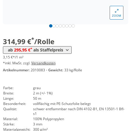
ZOOM
Menge
Preis
*
ab 5 Rollen
295,95 €
2,96 €*/1m²
*
314,99 €
/Rolle
*
ab
295,95 €
als Staffelpreis
3,15 €*/1 m²
*inkl. MwSt. zzgl.
Versandkosten
Artikelnummer:
2010083
·
Gewicht:
33 kg/Rolle
Farbe:
grau
Breite:
2 m (+/- 1%)
Länge:
50 m
Besonderheit:
vollflächig mit PE-Schutzfolie belegt
Qualität:
schwer entflammbar nach DIN 4102-B1, EN 13501-1 Bfl-
s1
Material:
100% Polypropylen
Stärke:
3 mm
Materialgewicht:
300 g/m²