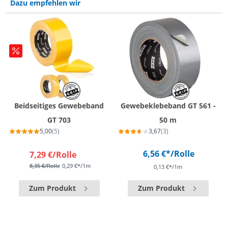
Dazu empfehlen wir
Beidseitiges Gewebeband
Gewebeklebeband GT 561 -
GT 703
50 m
5,00
(5)
3,67
(3)
6,56 €*
/Rolle
7,29 €
/Rolle
8,35 €
/Rolle
0,29 €*/1m
0,13 €*/1m
Zum Produkt
Zum Produkt