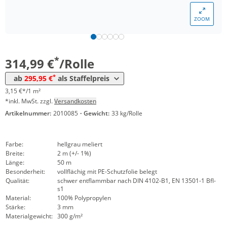
ZOOM
Menge
Preis
*
ab 5 Rollen
295,95 €
2,96 €*/1m²
*
314,99 €
/Rolle
*
ab
295,95 €
als Staffelpreis
3,15 €*/1 m²
*inkl. MwSt. zzgl.
Versandkosten
Artikelnummer:
2010085
·
Gewicht:
33 kg/Rolle
Farbe:
hellgrau meliert
Breite:
2 m (+/- 1%)
Länge:
50 m
Besonderheit:
vollflächig mit PE-Schutzfolie belegt
Qualität:
schwer entflammbar nach DIN 4102-B1, EN 13501-1 Bfl-
s1
Material:
100% Polypropylen
Stärke:
3 mm
Materialgewicht:
300 g/m²