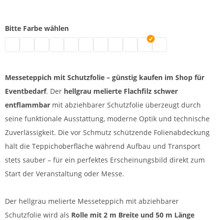
Bitte Farbe wählen
Flachfilz B1 mit Folie | grau meliert
Messe Teppich mit Folie | grau
Flachfilz Teppich B1 | schwarz
Flachfilz B1 mit Folienabdeckung | weiß
Messefilz | blau
Flachfilz B1 mit Folie | grün
Flachfilz B1 für Aussen und Innen | pi
Eventteppich | rot
Flachfilz B1 Outdoor und Indoo
Messeteppich mit Schutzf
Flachfilz B1 Aussen
Messeteppich mit Schutzfolie – günstig kaufen im Shop für
Eventbedarf
. Der
hellgrau melierte Flachfilz schwer
entflammbar
mit abziehbarer Schutzfolie überzeugt durch
seine funktionale Ausstattung, moderne Optik und technische
Zuverlässigkeit. Die vor Schmutz schützende Folienabdeckung
hält die Teppichoberfläche während Aufbau und Transport
stets sauber – für ein perfektes Erscheinungsbild direkt zum
Start der Veranstaltung oder Messe.
Der hellgrau melierte Messeteppich mit abziehbarer
Schutzfolie wird als
Rolle mit 2 m Breite und 50 m Länge