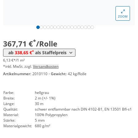
ZOOM
Menge
Preis
*
ab 4 Rollen
338,65 €
5,64 €*/1m²
*
367,71 €
/Rolle
*
ab
338,65 €
als Staffelpreis
6,13 €*/1 m²
*inkl. MwSt. zzgl.
Versandkosten
Artikelnummer:
2010110
·
Gewicht:
42 kg/Rolle
Farbe:
hellgrau
Breite:
2 m (+/- 1%)
Länge:
30 m
Qualität:
schwer entflammbar nach DIN 4102-B1, EN 13501 Bfl-s1
Material:
100% Polypropylen
Stärke:
5 mm
Materialgewicht:
680 g/m²