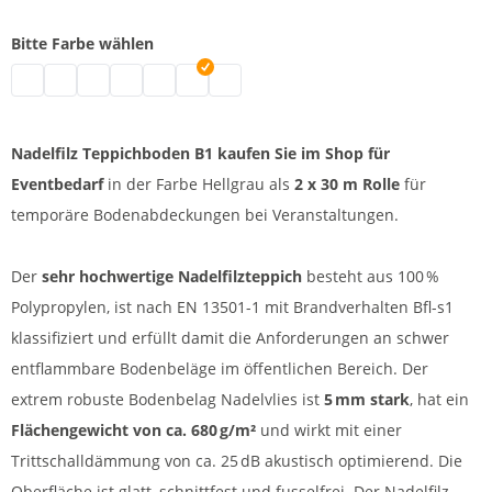
Bitte Farbe wählen
Nadelvlies Teppich | grau
Teppich Nadelfilz | schwarz
Nadelvlies Bodenbelag | blau
Nadelfilzteppich | dunkelblau
Nadelvlies Bodenbelag | rot
Nadelfilz Teppichboden B1 | hellgrau
Nadelfilz Bodenbelag | dunkelgrau
Nadelfilz Teppichboden B1 kaufen Sie im Shop für
Eventbedarf
in der Farbe Hellgrau als
2 x 30 m Rolle
für
temporäre Bodenabdeckungen bei Veranstaltungen.
Der
sehr hochwertige Nadelfilzteppich
besteht aus 100 %
Polypropylen, ist nach EN 13501-1 mit Brandverhalten Bfl-s1
klassifiziert und erfüllt damit die Anforderungen an schwer
entflammbare Bodenbeläge im öffentlichen Bereich. Der
extrem robuste Bodenbelag Nadelvlies ist
5 mm stark
, hat ein
Flächengewicht von ca. 680 g/m²
und wirkt mit einer
Trittschalldämmung von ca. 25 dB akustisch optimierend. Die
Oberfläche ist glatt, schnittfest und fusselfrei. Der Nadelfilz