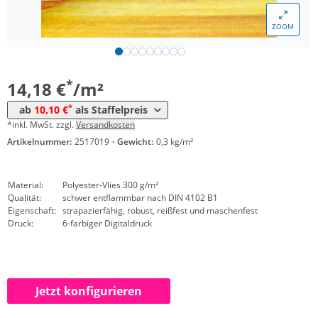
*
ab 50 m²
13,16 €
ZOOM
*
ab 100 m²
11,12 €
*
ab 200 m²
10,10 €
*
14,18 €
/m²
*
ab
10,10 €
als Staffelpreis
*inkl. MwSt. zzgl.
Versandkosten
Artikelnummer:
2517019
·
Gewicht:
0,3 kg/m²
Material:
Polyester-Vlies 300 g/m²
Qualität:
schwer entflammbar nach DIN 4102 B1
Eigenschaft:
strapazierfähig, robust, reißfest und maschenfest
Druck:
6-farbiger Digitaldruck
Jetzt konfigurieren