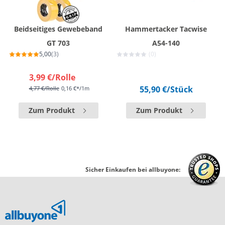
Beidseitiges Gewebeband
Hammertacker Tacwise
GT 703
A54-140
5,00
(3)
(0)
3,99 €
/Rolle
55,90 €
/Stück
4,77 €
/Rolle
0,16 €*/1m
Zum Produkt
Zum Produkt
Sicher Einkaufen bei allbuyone: