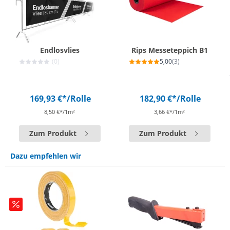
Endlosvlies
Rips Messeteppich B1
(0)
5,00
(3)
169,93 €*
/Rolle
182,90 €*
/Rolle
8,50 €*/1m²
3,66 €*/1m²
Zum Produkt
Zum Produkt
Dazu empfehlen wir