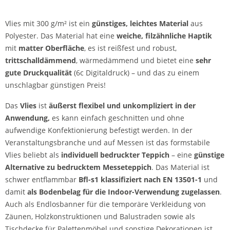
Vlies mit 300 g/m² ist ein
günstiges, leichtes Material
aus
Polyester. Das Material hat eine
weiche, filzähnliche Haptik
mit
matter Oberfläche
, es ist reißfest und robust,
trittschalldämmend
, wärmedämmend und bietet eine
sehr
gute Druckqualität
(6c Digitaldruck) – und das zu einem
unschlagbar günstigen Preis!
Das
Vlies
ist
äußerst flexibel und unkompliziert in der
Anwendung,
es kann einfach geschnitten und ohne
aufwendige Konfektionierung befestigt werden. In der
Veranstaltungsbranche und auf Messen ist das formstabile
Vlies beliebt als
individuell bedruckter Teppich
– eine
günstige
Alternative zu bedrucktem Messeteppich
. Das Material ist
schwer entflammbar
Bfl-s1 klassifiziert nach EN 13501-1
und
damit
als Bodenbelag für die Indoor-Verwendung zugelassen
.
Auch als Endlosbanner für die temporäre Verkleidung von
Zäunen, Holzkonstruktionen und Balustraden sowie als
Tischdecke für Palettenmöbel und sonstige Dekorationen ist