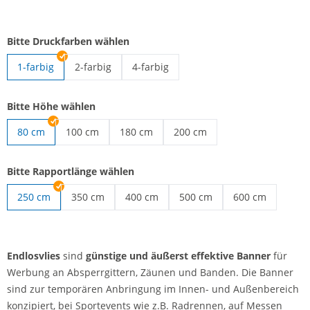
Bitte Druckfarben wählen
1-farbig
2-farbig
4-farbig
Endlosvlies | 2-farbig
Endlosvlies | 4-farbig
Bitte Höhe wählen
80 cm
100 cm
180 cm
200 cm
Endlosvlies | 100 cm
Endlosvlies | 180 cm
Endlosvlies | 200 cm
Bitte Rapportlänge wählen
250 cm
350 cm
400 cm
500 cm
600 cm
Endlosvlies | 350 cm
Endlosvlies | 400 cm
Endlosvlies | 500 cm
Endlosvlies | 60
Endlosvlies
sind
günstige und äußerst effektive Banner
für
Werbung an Absperrgittern, Zäunen und Banden. Die Banner
sind zur temporären Anbringung im Innen- und Außenbereich
konzipiert, bei Sportevents wie z.B. Radrennen, auf Messen