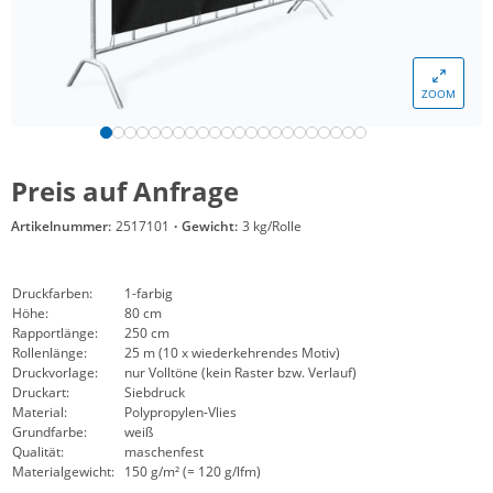
ZOOM
Preis auf Anfrage
Artikelnummer:
2517101
·
Gewicht:
3 kg/Rolle
Druckfarben:
1-farbig
Höhe:
80 cm
Rapportlänge:
250 cm
Rollenlänge:
25 m (10 x wiederkehrendes Motiv)
Druckvorlage:
nur Volltöne (kein Raster bzw. Verlauf)
Druckart:
Siebdruck
Material:
Polypropylen-Vlies
Grundfarbe:
weiß
Qualität:
maschenfest
Materialgewicht:
150 g/m² (= 120 g/lfm)