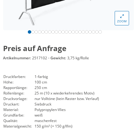
ZOOM
Preis auf Anfrage
Artikelnummer:
2517102
·
Gewicht:
3,75 kg/Rolle
Druckfarben:
1-farbig
Höhe:
100 cm
Rapportlänge:
250 cm
Rollenlänge:
25 m (10 x wiederkehrendes Motiv)
Druckvorlage:
nur Volltöne (kein Raster bzw. Verlauf)
Druckart:
Siebdruck
Material:
Polypropylen-Vlies
Grundfarbe:
weiß
Qualität:
maschenfest
Materialgewicht:
150 g/m² (= 150 g/lfm)