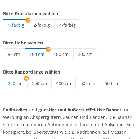
Bitte Druckfarben wählen
1-farbig
2-farbig
4-farbig
Endlosvlies | 2-farbig
Endlosvlies | 4-farbig
Bitte Höhe wählen
80 cm
100 cm
180 cm
200 cm
Endlosvlies | 80 cm
Endlosvlies | 180 cm
Endlosvlies | 200 cm
Bitte Rapportlänge wählen
250 cm
350 cm
400 cm
500 cm
600 cm
Endlosvlies | 350 cm
Endlosvlies | 400 cm
Endlosvlies | 500 cm
Endlosvlies | 60
Endlosvlies
sind
günstige und äußerst effektive Banner
für
Werbung an Absperrgittern, Zäunen und Banden. Die Banner
sind zur temporären Anbringung im Innen- und Außenbereich
konzipiert, bei Sportevents wie z.B. Radrennen, auf Messen