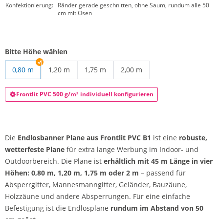
Konfektionierung:
Ränder gerade geschnitten, ohne Saum, rundum alle 50
cm mit Ösen
Bitte Höhe wählen
0,80 m
1,20 m
1,75 m
2,00 m
Endlosbanner Plane | 1,20 m
Endlosbanner Plane | 1,75 m
Endlosbanner Plane | 2,00 m
Frontlit PVC 500 g/m² individuell konfigurieren
Die
Endlosbanner Plane aus Frontlit PVC B1
ist eine
robuste,
wetterfeste Plane
für extra lange Werbung im Indoor- und
Outdoorbereich. Die Plane ist
erhältlich mit 45 m Länge in vier
Höhen: 0,80 m, 1,20 m, 1,75 m oder 2 m
– passend für
Absperrgitter, Mannesmanngitter, Geländer, Bauzäune,
Holzzäune und andere Absperrungen. Für eine einfache
Befestigung ist die Endlosplane
rundum im Abstand von 50