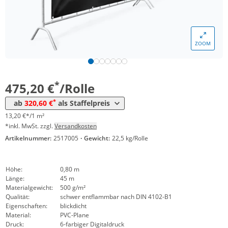
Menge
Preis
ZOOM
*
ab 4 Rollen
344,11 €
9,56 €*/1m²
*
ab 8 Rollen
320,60 €
8,91 €*/1m²
*
475,20 €
/Rolle
*
ab
320,60 €
als Staffelpreis
13,20 €*/1 m²
*inkl. MwSt. zzgl.
Versandkosten
Artikelnummer:
2517005
·
Gewicht:
22,5 kg/Rolle
Höhe:
0,80 m
Länge:
45 m
Materialgewicht:
500 g/m²
Qualität:
schwer entflammbar nach DIN 4102-B1
Eigenschaften:
blickdicht
Material:
PVC-Plane
Druck:
6-farbiger Digitaldruck