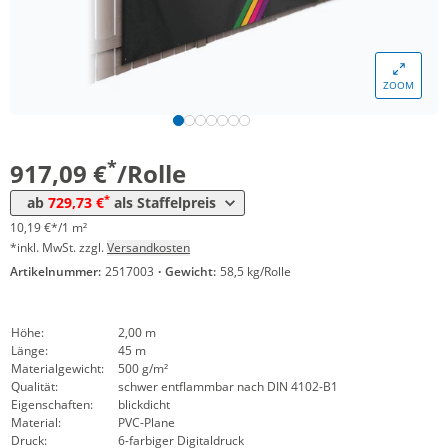
Menge
Preis
ZOOM
*
ab 4 Rollen
830,77 €
9,23 €*/1m²
*
ab 8 Rollen
729,73 €
8,11 €*/1m²
*
917,09 €
/Rolle
*
ab
729,73 €
als Staffelpreis
10,19 €*/1 m²
*inkl. MwSt. zzgl.
Versandkosten
Artikelnummer:
2517003
·
Gewicht:
58,5 kg/Rolle
Höhe:
2,00 m
Länge:
45 m
Materialgewicht:
500 g/m²
Qualität:
schwer entflammbar nach DIN 4102-B1
Eigenschaften:
blickdicht
Material:
PVC-Plane
Druck:
6-farbiger Digitaldruck