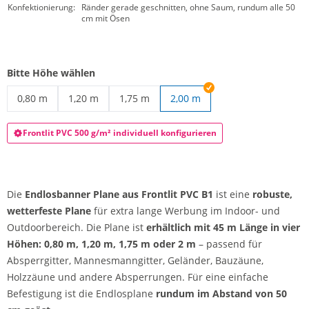
Konfektionierung:
Ränder gerade geschnitten, ohne Saum, rundum alle 50
cm mit Ösen
Bitte Höhe wählen
0,80 m
1,20 m
1,75 m
2,00 m
Endlosbanner Plane | 0,80 m
Endlosbanner Plane | 1,20 m
Endlosbanner Plane | 1,75 m
Frontlit PVC 500 g/m² individuell konfigurieren
Die
Endlosbanner Plane aus Frontlit PVC B1
ist eine
robuste,
wetterfeste Plane
für extra lange Werbung im Indoor- und
Outdoorbereich. Die Plane ist
erhältlich mit 45 m Länge in vier
Höhen: 0,80 m, 1,20 m, 1,75 m oder 2 m
– passend für
Absperrgitter, Mannesmanngitter, Geländer, Bauzäune,
Holzzäune und andere Absperrungen. Für eine einfache
Befestigung ist die Endlosplane
rundum im Abstand von 50