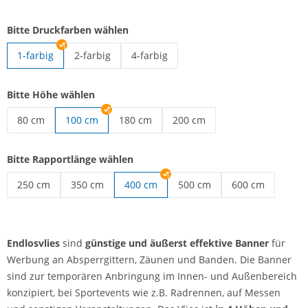
Bitte Druckfarben wählen
1-farbig
2-farbig
4-farbig
Endlosvlies | 2-farbig
Endlosvlies | 4-farbig
Bitte Höhe wählen
80 cm
100 cm
180 cm
200 cm
Endlosvlies | 80 cm
Endlosvlies | 180 cm
Endlosvlies | 200 cm
Bitte Rapportlänge wählen
250 cm
350 cm
400 cm
500 cm
600 cm
Endlosvlies | 250 cm
Endlosvlies | 350 cm
Endlosvlies | 500 cm
Endlosvlies | 60
Endlosvlies
sind
günstige und äußerst effektive Banner
für
Werbung an Absperrgittern, Zäunen und Banden. Die Banner
sind zur temporären Anbringung im Innen- und Außenbereich
konzipiert, bei Sportevents wie z.B. Radrennen, auf Messen