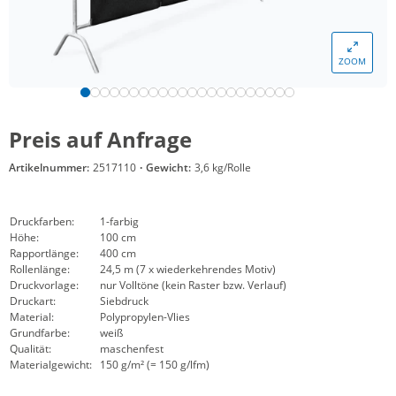
ZOOM
Preis auf Anfrage
Artikelnummer:
2517110
·
Gewicht:
3,6 kg/Rolle
Druckfarben:
1-farbig
Höhe:
100 cm
Rapportlänge:
400 cm
Rollenlänge:
24,5 m (7 x wiederkehrendes Motiv)
Druckvorlage:
nur Volltöne (kein Raster bzw. Verlauf)
Druckart:
Siebdruck
Material:
Polypropylen-Vlies
Grundfarbe:
weiß
Qualität:
maschenfest
Materialgewicht:
150 g/m² (= 150 g/lfm)