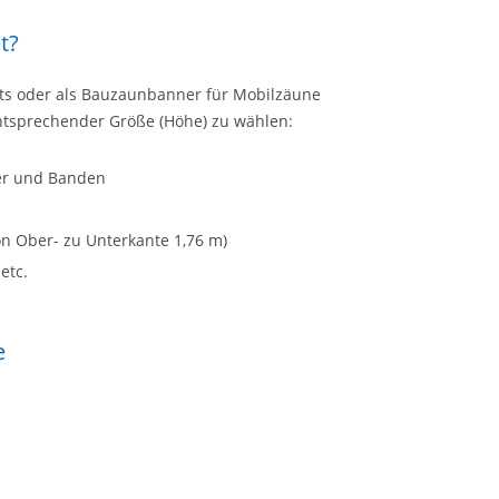
t?
nts oder als Bauzaunbanner für Mobilzäune
ntsprechender Größe (Höhe) zu wählen:
der und Banden
n Ober- zu Unterkante 1,76 m)
etc.
e