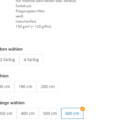
nur Volltöne (kein Raster bzw. Verlauf)
Siebdruck
Polypropylen-Vlies
weiß
maschenfest
150 g/m² (= 120 g/lfm)
rben wählen
2-farbig
4-farbig
Endlosvlies | 2-farbig
Endlosvlies | 4-farbig
hlen
00 cm
180 cm
200 cm
dlosvlies | 100 cm
Endlosvlies | 180 cm
Endlosvlies | 200 cm
länge wählen
350 cm
400 cm
500 cm
600 cm
| 250 cm
Endlosvlies | 350 cm
Endlosvlies | 400 cm
Endlosvlies | 500 cm