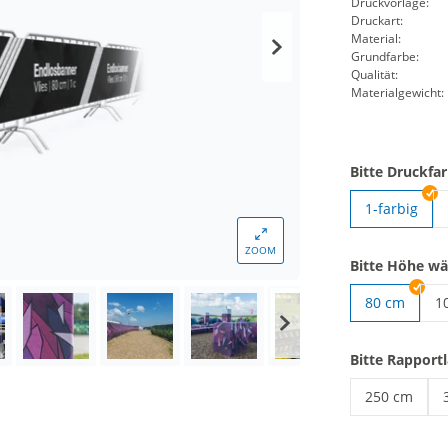
Druckvorlage:
Druckart:
Material:
Grundfarbe:
Qualität:
Materialgewicht:
Bitte Druckfa
1-farbig
ZOOM
Bitte Höhe wä
80 cm
1
En
Bitte Rapport
250 cm
Endlosvlies 