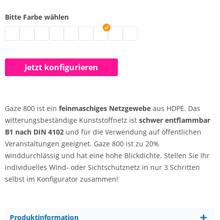
Bitte Farbe wählen
Kunststoffnetz PE nach Maß | grau
Kunststoffnetz PE nach Maß | schwarz
Schattiergewebe | weiß
Kunststoffnetz PE nach Maß | blau
Kunststoffnetz PE nach Maß | hellblau
Kunststoffnetz PE nach Maß | grün
Kunststoffnetz PE nach Maß | rot
Kunststoffnetz PE nach Maß | gel
Kunststoffnetz PE nach Maß 
Jetzt konfigurieren
Gaze 800 ist ein
feinmaschiges Netzgewebe
aus HDPE. Das
witterungsbeständige Kunststoffnetz ist
schwer entflammbar
B1 nach DIN 4102
und für die Verwendung auf öffentlichen
Veranstaltungen geeignet. Gaze 800 ist zu 20%
winddurchlässig und hat eine hohe Blickdichte. Stellen Sie Ihr
individuelles Wind- oder Sichtschutznetz in nur 3 Schritten
selbst im Konfigurator zusammen!
Produktinformation