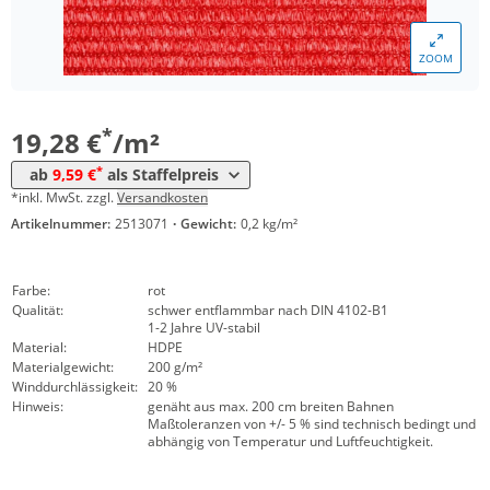
*
ab 150 m²
10,91 €
ZOOM
*
ab 300 m²
10,09 €
*
ab 1500 m²
9,59 €
*
19,28 €
/m²
*
ab
9,59 €
als Staffelpreis
*inkl. MwSt. zzgl.
Versandkosten
Artikelnummer:
2513071
·
Gewicht:
0,2 kg/m²
Farbe:
rot
Qualität:
schwer entflammbar nach DIN 4102-B1
1-2 Jahre UV-stabil
Material:
HDPE
Materialgewicht:
200 g/m²
Winddurchlässigkeit:
20 %
Hinweis:
genäht aus max. 200 cm breiten Bahnen
Maßtoleranzen von +/- 5 % sind technisch bedingt und
abhängig von Temperatur und Luftfeuchtigkeit.