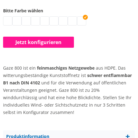
Bitte Farbe wählen
Kunststoffnetz PE nach Maß | grau
Kunststoffnetz PE nach Maß | schwarz
Schattiergewebe | weiß
Kunststoffnetz PE nach Maß | blau
Kunststoffnetz PE nach Maß | hellblau
Kunststoffnetz PE nach Maß | grün
Kunststoffnetz PE nach Maß | rot
Kunststoffnetz PE nach Maß | gel
Kunststoffnetz PE nach Maß 
Jetzt konfigurieren
Gaze 800 ist ein
feinmaschiges Netzgewebe
aus HDPE. Das
witterungsbeständige Kunststoffnetz ist
schwer entflammbar
B1 nach DIN 4102
und für die Verwendung auf öffentlichen
Veranstaltungen geeignet. Gaze 800 ist zu 20%
winddurchlässig und hat eine hohe Blickdichte. Stellen Sie Ihr
individuelles Wind- oder Sichtschutznetz in nur 3 Schritten
selbst im Konfigurator zusammen!
Produktinformation