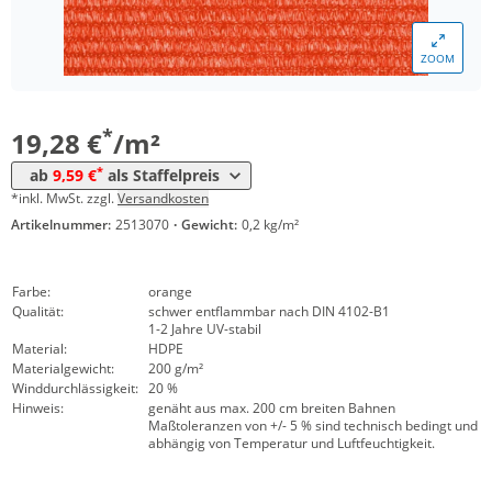
*
ab 150 m²
10,91 €
ZOOM
*
ab 300 m²
10,09 €
*
ab 1500 m²
9,59 €
*
19,28 €
/m²
*
ab
9,59 €
als Staffelpreis
*inkl. MwSt. zzgl.
Versandkosten
Artikelnummer:
2513070
·
Gewicht:
0,2 kg/m²
Farbe:
orange
Qualität:
schwer entflammbar nach DIN 4102-B1
1-2 Jahre UV-stabil
Material:
HDPE
Materialgewicht:
200 g/m²
Winddurchlässigkeit:
20 %
Hinweis:
genäht aus max. 200 cm breiten Bahnen
Maßtoleranzen von +/- 5 % sind technisch bedingt und
abhängig von Temperatur und Luftfeuchtigkeit.