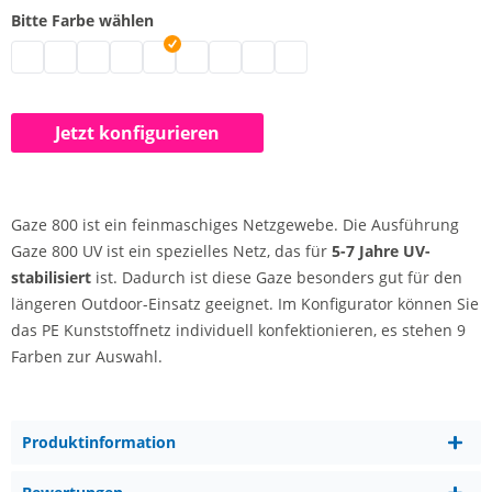
Bitte Farbe wählen
PE Kunststoffnetz individuell | grau
PE Kunststoffnetz individuell | schwarz
PE Kunststoffnetz individuell | weiß
PE Kunststoffnetz individuell | blau
PE Kunststoffnetz individuell | hellblau
PE Kunststoffnetz individuell | grün
PE Kunststoffnetz individuell | rot
PE Kunststoffnetz individuell | ge
PE Kunststoffnetz individuell
Jetzt konfigurieren
Gaze 800 ist ein feinmaschiges Netzgewebe. Die Ausführung
Gaze 800 UV ist ein spezielles Netz, das für
5-7 Jahre UV-
stabilisiert
ist. Dadurch ist diese Gaze besonders gut für den
längeren Outdoor-Einsatz geeignet. Im Konfigurator können Sie
das PE Kunststoffnetz individuell konfektionieren, es stehen 9
Farben zur Auswahl.
Produktinformation