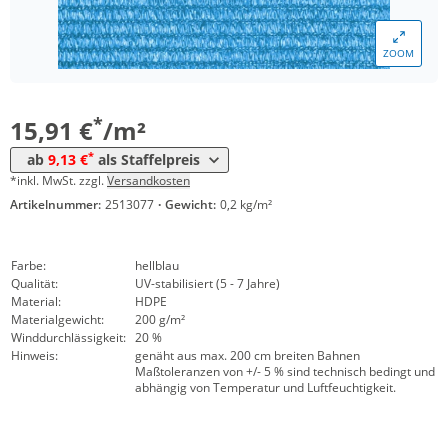
*
ab 150 m²
10,71 €
ZOOM
*
ab 300 m²
9,89 €
*
ab 1500 m²
9,13 €
*
15,91 €
/m²
*
ab
9,13 €
als Staffelpreis
*inkl. MwSt. zzgl.
Versandkosten
Artikelnummer:
2513077
·
Gewicht:
0,2 kg/m²
Farbe:
hellblau
Qualität:
UV-stabilisiert (5 - 7 Jahre)
Material:
HDPE
Materialgewicht:
200 g/m²
Winddurchlässigkeit:
20 %
Hinweis:
genäht aus max. 200 cm breiten Bahnen
Maßtoleranzen von +/- 5 % sind technisch bedingt und
abhängig von Temperatur und Luftfeuchtigkeit.