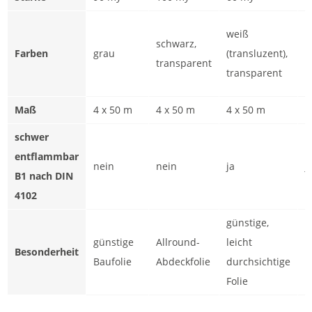
s
weiß
schwarz,
(
Farben
grau
(transluzent),
transparent
(
transparent
t
Maß
4 x 50 m
4 x 50 m
4 x 50 m
4
schwer
entflammbar
nein
nein
ja
j
B1 nach DIN
4102
günstige,
günstige
Allround-
leicht
r
Besonderheit
Baufolie
Abdeckfolie
durchsichtige
F
Folie