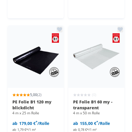
5,00
(2)
(0)
PE Folie B1 120 my
PE Folie B1 60 my -
blickdicht
transparent
4 m x 25 m Rolle
4 m x 50 m Rolle
*
*
ab
179,00 €
/Rolle
ab
155,00 €
/Rolle
ab
1,79 €*/1 m²
ab
0,78 €*/1 m²