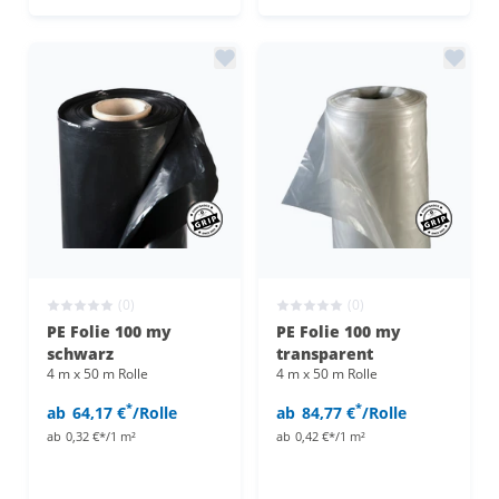
(0)
(0)
PE Folie 100 my
PE Folie 100 my
schwarz
transparent
4 m x 50 m Rolle
4 m x 50 m Rolle
*
*
ab
64,17 €
/Rolle
ab
84,77 €
/Rolle
ab
0,32 €*/1 m²
ab
0,42 €*/1 m²