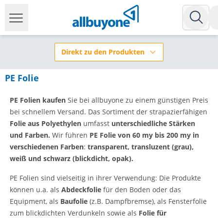
Direkt zu den Produkten
PE Folie
PE Folien kaufen
Sie bei allbuyone zu einem günstigen Preis
bei schnellem Versand. Das Sortiment der strapazierfähigen
Folie aus Polyethylen
umfasst
unterschiedliche
Stärken
und Farben.
Wir führen
PE Folie von 60 my bis 200 my in
verschiedenen Farben
:
transparent, transluzent (grau),
weiß
und schwarz (blickdicht, opak).
PE Folien sind vielseitig in ihrer Verwendung: Die Produkte
können u.a. als
Abdeckfolie
für den Boden oder das
Equipment, als
Baufolie
(z.B. Dampfbremse), als Fensterfolie
zum blickdichten Verdunkeln sowie als
Folie für