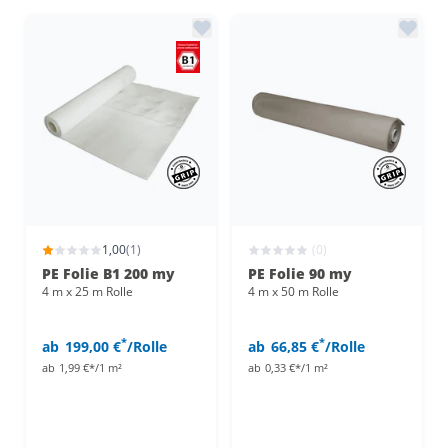
1,00
(1)
(0)
PE Folie B1 200 my
PE Folie 90 my
4 m x 25 m Rolle
4 m x 50 m Rolle
*
*
ab
199,00 €
/Rolle
ab
66,85 €
/Rolle
ab
1,99 €*/1 m²
ab
0,33 €*/1 m²