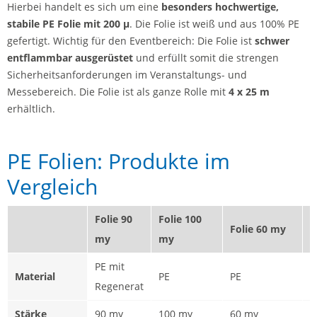
Hierbei handelt es sich um eine
besonders hochwertige,
stabile PE Folie mit 200 µ
. Die Folie ist weiß und aus 100% PE
gefertigt. Wichtig für den Eventbereich: Die Folie ist
schwer
entflammbar ausgerüstet
und erfüllt somit die strengen
Sicherheitsanforderungen im Veranstaltungs- und
Messebereich. Die Folie ist als ganze Rolle mit
4 x 25 m
erhältlich.
PE Folien: Produkte im
Vergleich
Folie 90
Folie 100
F
Folie 60 my
my
my
PE mit
Material
PE
PE
P
Regenerat
Stärke
90 my
100 my
60 my
1